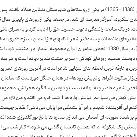
نیایش واره ها چهره موفق شعر معاصر، سلمان هراتی (1338- 1365) در یکی از روستاهای شهرستان تنکابن میلاد یاف
ت. در یک سانحه رانندگی دعوت حضرت حق را اجابت کرد و به سرای باقی
» برجای مانده اند و سه دفتر شعر با نامهای «از آسمان سبز»، «دری به خ
خورشید» و «از این ستاره تا آن ستاره» (ویژه نوجوانان). در سال 1380 انجمن شاعران ایران مجموعه اشعار او را منتشر کر
و دوست صمیم روزهای کودکی- سر بر خشت تقدیر نهاده است و هر سه
رین و عارفه ترین لحظه های تنهایی شاعر است در آخرین روزهای عمر پر
ز از سکوت افراها و نیایش رودها- در همان جنگل دوردست که سلمان آم
شاخص شعر معاصر و به بهانه بیست و دومین سالگرد هجرتش، مجموعه
به خانه خورشید» را می گشاییم و به «نیایش واره ها» یش گوش می سپاریم: نیایش واره ها 1 شب فرو می افتد
کنم ای آفریننده شبنم و ابر آیا تشنگی مرا پایان می دهی؟ تقدیر چیست
ر شب می ایستم چشم بر شمد سورمه ای آسمان می اندازم ستاره ها با نخ نور گلدوزی شده ان
آبستن یک شکوفه ام که همین تابستان گلابی می شود.» کنار شب می 
شب از تو لبریز است من در دو قدمی تو در زندان قزاق گرفتارم 3 گاهی که معین نیست مثل یک پیچک خودمانی از پنجره می