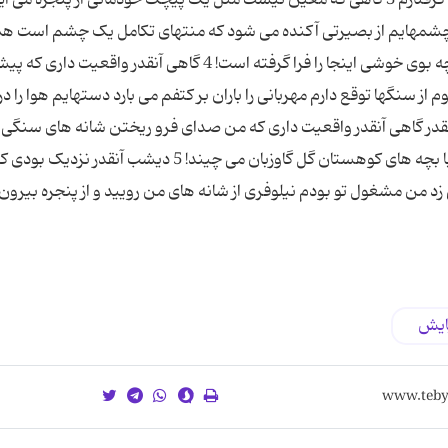
شمهایم از بصیرتی آکنده می شود که منتهای تکامل یک چشم است هم
ام می گوید: صفات ثبوتیه کدامند؟ من می گویم: باز چه بوی خوشی اینجا را فرا گرفته است! 4 گاهی آنقدر واقع
ز سنگها توقع دارم مهربانی را باران بر کتفم می بارد دستهایم هوا را د
 چقدر گاهی آنقدر واقعیت داری که من صدای فرو ریختن شانه های سنگی
شیطان را می شنوم و تعجب نمی کنم اگر ببینم ماه با بچه های کوهستان گل گاوزبان می چیند! 5 دیشب آنقدر نزدیک بود
د من مشغول تو بودم نیلوفری از شانه های من رویید و از پنجره بیرون
ایش