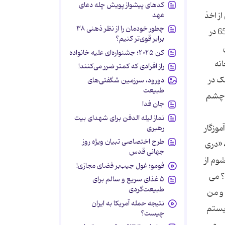
کدهای پیشواز پویش چله دعای
عهد
ت. پس از اخذ
چطور خودمان را از نظر ذهنی ۳۸
فوق دیپلم هنر، در یکی از روستاهای دورافتاده شهرستان لنگرود، آموزگار مدرسه ای شد. در جمعه یکی از روزهای پاییزی سال 65 در
برابر قوی‌تر کنیم؟
کن ۲۰۲۵؛ جشنواره‌ای علیه خانواده
انه
راز افرادی که کمتر ضرر می‌کنند!
د. اینک در
دورود، سرزمین شگفتی‌های
طبیعت
 چشم
جان فدا
نماز لیله الدفن برای شهدای بیت
وزگار
رهبری
طرح اختصاصی تبیان ویژه روز
 «دری
جهانی قدس
 و من تازه می شوم از
فومو؛ غول جیب‌بر فضای مجازی!
؟ می
۵ غذای سریع و سالم برای
طبیعت‌گردی
د و من
نتیجه حمله آمریکا به ایران
ایستم
چیست؟
 آیی و