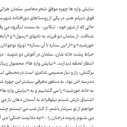
حالی که از شهر خود- تنکابن- به سمت لنگرود می رف
شتافت. از سلمان دو فرزند به نامهای «رسول» و «رابعه
حیاط پشت خانه شان، سلمان در آغوش دو شهید- د
انتظار لحظه دیدارند. «نیایش واره ها»، محصول زیبات
برکتش، راز و نیاز صمیمی شاعری است در محیطی لبری
مدرسه اش بود. به منظور معرفی بیشتر این چهره 
اشتیاق بارش شبنم نیلوفرانه به آسمان دهان باز می 
خواهم از تو سرشار باشم. 2 کنا
می شنوم زمزمه درختان را - «چه ملایمت خنکی! من 