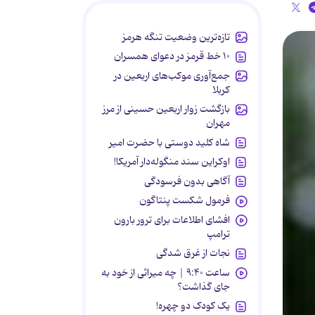
تازه‌ترین وضعیت تنگه هرمز
۱۰ خط قرمز در دعوای همسران
جمع‌آوری موکب‌های اربعین در
کربلا
بازگشت زوار اربعین حسینی از مرز
مهران
شاه کلید دوستی با حضرت امیر
اوکراین سند منگوله‌دار آمریکا!
آگاهی بدون فرسودگی
فرمول شکست پنتاگون
افشای اطلاعات برای ترور بارون
ترامپ
نجات از غرق شدگی
ساعت ۹:۴۰ | چه میراثی از خود به
جای گذاشت؟
یک کودک دو چهره!