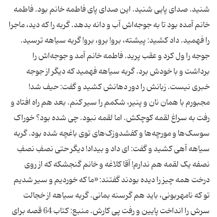
شنید. صدای پایی شنید. این صدای پای فاطمه خانم بود. فاطمه
خانم آمده بود تا به جوجه‌اش آب و دانه بدهد. گربه را که دید، ماجرا
را فهمید. داد کشید: پیشته، برو! برو، برو! گربه سیاهه ترسید.
جوجه را ول کرد و عقب پرید. فاطمه خانم آمد و جوجه‌‌اش را
برداشت و با خودش برد. گربه سیاهه فهمید که دیگر از جوجه
خبری نیست. زبانش را دور دهانش کشید و گفت: حیف شد!
مجبورم با همان نان و پنیر، شکمم را سیر کنم. بعد هم راه افتاد و
رفت به سراغ لقمه کوچکش. اما لقمه نبود. چی شده بود؟ خوراک
سوسک‌ها و مورچه‌ها و کفشدوزک‌های توی باغچه شده بود. گربه
سیاهه آهی کشید و گفت: ای داد و بیداد! دیگر حتی نصفِ نصفِ
نصفه یک لقمه هم ندارم! آقا کلاغه و خانم گنجشکه که از روی
درخت همه‌ چیز را دیده بودند گفتند: «ما که خوردیم و سیر شدیم
تو که نامهربونی، باید هم گرسنه بمانی. گربه سیاهه از خجالت
سرش را انداخت پایین و رفت پی کارش. منبع: کتاب 64 قصه برای