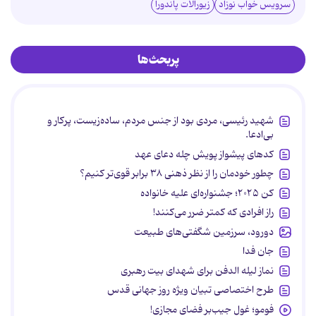
سرویس خواب نوزاد
زیورآلات پاندورا
پربحث‌ها
شهید رئیسی، مردی بود از جنس مردم، ساده‌زیست، پرکار و
بی‌ادعا.
کدهای پیشواز پویش چله دعای عهد
چطور خودمان را از نظر ذهنی ۳۸ برابر قوی‌تر کنیم؟
کن ۲۰۲۵؛ جشنواره‌ای علیه خانواده
راز افرادی که کمتر ضرر می‌کنند!
دورود، سرزمین شگفتی‌های طبیعت
جان فدا
نماز لیله الدفن برای شهدای بیت رهبری
طرح اختصاصی تبیان ویژه روز جهانی قدس
فومو؛ غول جیب‌بر فضای مجازی!