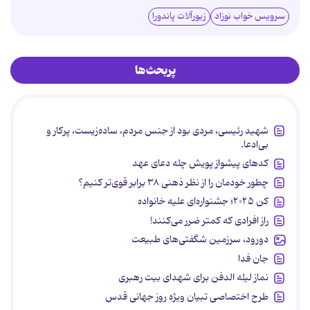
سرویس خواب نوزاد
زیورآلات پاندورا
پربحث‌ها
شهید رئیسی، مردی بود از جنس مردم، ساده‌زیست، پرکار و
بی‌ادعا.
کدهای پیشواز پویش چله دعای عهد
چطور خودمان را از نظر ذهنی ۳۸ برابر قوی‌تر کنیم؟
کن ۲۰۲۵؛ جشنواره‌ای علیه خانواده
راز افرادی که کمتر ضرر می‌کنند!
دورود، سرزمین شگفتی‌های طبیعت
جان فدا
نماز لیله الدفن برای شهدای بیت رهبری
طرح اختصاصی تبیان ویژه روز جهانی قدس