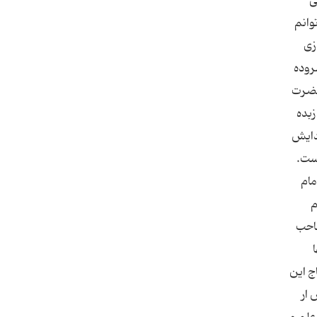
ی
وانم
زی
روده
حضرت
زبده
دایش
است.
مام
م
صاحب
ج این
 ار