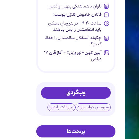
تاوان ناهماهنگی پنهان والدین
قاتلان خاموش کلاژن پوست!
ساعت ۹:۴۰ | در هر زمان ممکن
باید انتقامشان را پس بدهند
چگونه استقلال سالمندان را حفظ
کنیم؟
آیین کهن «نوروزبل» - آغاز قرن ۱۷
دیلمی
وب‌گردی
سرویس خواب نوزاد
زیورآلات پاندورا
پربحث‌ها