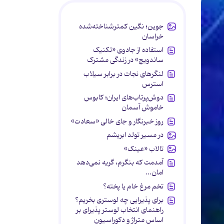
جوین؛ نگین کمترشناخته‌شده
خراسان
استفاده از جادوی «تکنیک
ساندویچ» در زندگی مشترک
لنگرهای نجات در برابر سیلاب
استرس
دوش‌پرتاب‌های ایران؛ کابوس
خاموش آسمان
روز خبرنگار و جای خالی «سعادت»
در مسیر تولد ابریشم
تالاب «عینک»
آمدمت که بنگرم، گریه نمی‌دهد
امان...
تخم مرغ خام یا پخته؟
برای پذیرایی چه لوستری بخریم؟
راهنمای انتخاب لوستر پذیرای بر
اساس متراژ و دکوراسیون