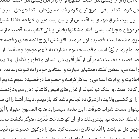
این را از آن زینتی من حیث الصوره و آن را از این رتبتی من حیث المعن
ل خود – کما ینبغی – درج توان کرد و قصه سوز جان – کما هو حق – بیان ت
اد. اول بیت شوق مهدی به اقتباس از اولین بیت دیوان خواجه حافظ شیرا
 كه در دوران هجرانت بسى افتاد مشكل‏ها بخش پایانی کتاب، سه قصیده از س
روده شده است. قصیده اول در مبدا آفرینش ارواح ائمه هدی و قصه 
د امام زمان (ع) است و قصیده سوم بشارت به ظهور موعود و منقبت آن 
صیده نخست که در آن از آغاز آفرینش انسان و تطور و تکامل او تا پی
 اسلامی، سخن گفته، منتهای مهارت و استادی خود را به ثبوت رسانده 
دیث و روایات اسلامی را به کار گرفته و خصوصا در قصیده سوم علایم ا
ان کرده است. و اینک دو نمونه از غزل های فیض كاشانى: دل مى‏رود زدست
ا اى كشتى ولایت، از غرق ده نجاتم باشد كه باز بینم، دیدار آشنا را اى 
نوا را مست شراب شوقت، این نغمه مى‏سراید هاتِ الصبوح حیّوا، یا أیّها
 لحظه خدمت تو، بهتر زملك دارا آن كو شناخت قَدْرَت، هرگز نگشت محتا
ون دل تو باشد با آفتاب تابان، نسبت كجا سها را در كوى حضرت تو، فیض