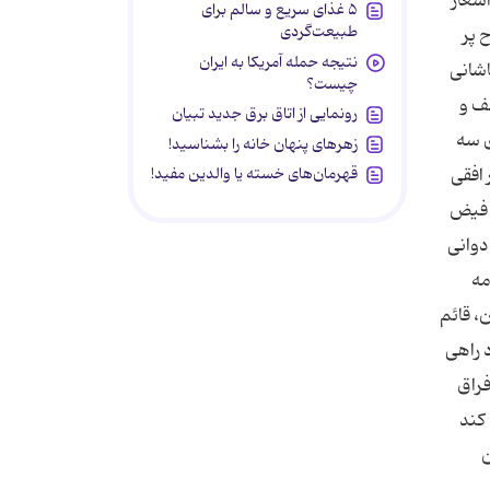
اشعار
۵ غذای سریع و سالم برای
طبیعت‌گردی
 پر
نتیجه حمله آمریکا به ایران
اشانی
چیست؟
طف و
رونمایی از اتاق برق جدید تبیان
ی سه
زهرهای پنهان خانه را بشناسید!
افقی
قهرمان‌های خسته یا والدین مفید!
ا فیض
دوانی
مه
، قائم
د راهی
فراق
 کند
ن