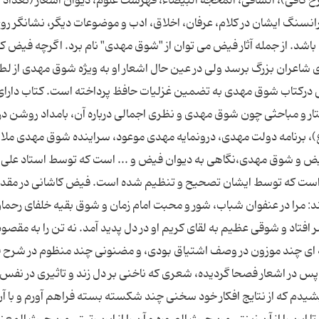
رح کافی)، الشافی، المحجة البیضاء، فهرست علوم، دیوان اشعار (تعداد 
رانسنگ ایشان در کلام، عرفان، اخلاق، ادب و موضوعات دیگر، نشانگر روح
باشد. از جمله آثار فیض می توان از "شوق مهدی" نام برد. اگرچه فیض ک
ی شاعران بزرگ برسد ولی در عین حال اشعار او به ویژه شوق مهدی از ل
 درکتاب شوق مهدی به تضمین غزلیات حافظ پرداخته است. کتاب دارا
 مباحثی چون شوق مهدی و نظری اجمالی درباره آن، بامداد روشن در 
ع)، برنامه دولت مهدی، درونمایه مهدی موعود، سراینده شوق مهدی مل
 فیض و شوق مهدی،نگاهی به دیوان فیض و ... است که توسط استاد علی 
ست که توسط ایشان تصحیح و تنظیم شده است. فیض کاشانی در مقد
 مرا در عنفوان شباب، شور و محبت امام زمان و شوق بقیه خلفای رحمان
 افتاد و شوقی عظیم به لقای کریم او در دل پدید آمد. نه تن را به مقصو
لمه ای چند موزون در وصف اشتیاق بودی، و مضنونی چند منظوم در شرح 
. پس در اشعار فصحا گردیده، شعری که ناخنی بر دل زند و تاثیری در نفس
دیشیدم که از نتایج افکار خود سخنی چند شکسته بسته فراهم آورم و با آ