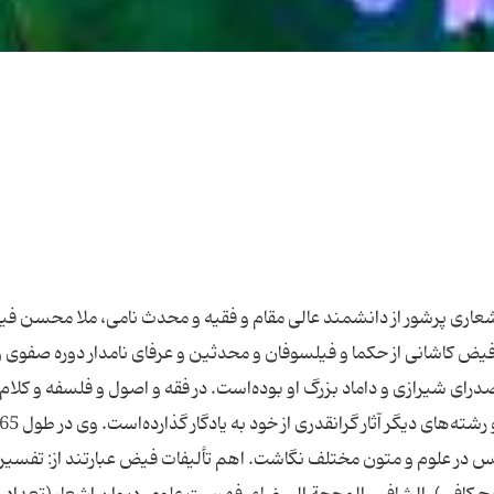
اری پرشور از دانشمند عالی مقام و فقیه و محدث نامی، ملا محسن ف
 کاشانی از حکما و فیلسوفان و محدثین و عرفای نامدار دوره صفوی و 
 شیرازی و داماد بزرگ او بوده‌است. در فقه و اصول و فلسفه و کلام 
 در علوم و متون مختلف نگاشت. اهم تألیفات فیض عبارتند از: تفسیر