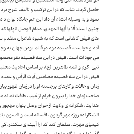
جواهر ناسفته علی وجه التضمین والاقتباس بیامیزم تا 
حاصل گردد. شاید که در این ترکیب و تالیف شرح درد د
نمود و به وسیله انشاء آن داد این غم جانکاه توان د
چنین است: ألا یا أیّها المهدى، مدامَ الوصل ناوِلها
های فیض کاشانی است که به شیوه شاعران متقدم س
آدم و حواست. قصیده دوم در قائم بودن جهان به وجو
می جودات است. فیض در این سه قصیده نغز مخصوصا ق
نبی اکرم و ائمه طاهرین (ع)، بر اساس احادیث معتبر
فیض در این سه قصیده مضامین آیات قرآنی و عمده احا
زمان و حالات و کارهای برجسته او را در زمان ظهور بی
صاحب زمان خدا را بیرون خرام از غیب، طاقت نماند ما ر
هدایت، شكرانه ى ولایت از خوان وصل بنواز، مهجور بی
السّكارا ده روزه مهر گردون، افسانه است و افسون یك
كیمیاى مهرت، سلطان كند گدا را آیینه ى سكندر، كى چ