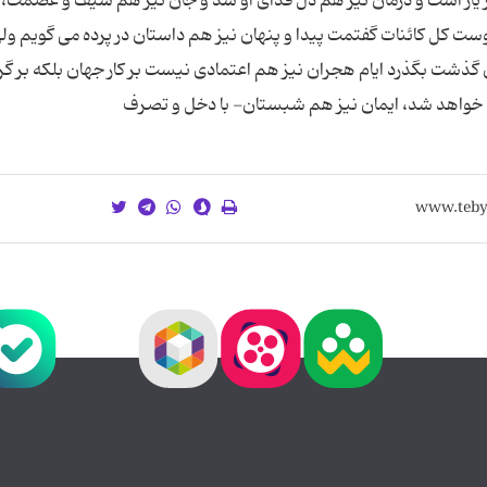
م از یار است و درمان نیز هم دل فدای او شد و جان نیز هم سیف و عصمت، 
اوست كل كائنات گفتمت پیدا و پنهان نیز هم داستان در پرده می گویم ول
شت بگذرد ایام هجران نیز هم اعتمادی نیست بر كار جهان بلكه بر گ
 خواهد شد، ایمان نیز هم شبستان- با دخل و تصرف