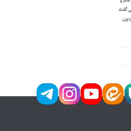
علم و
ی گفته
ردون