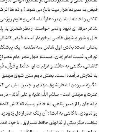
تفسیر اصفی و تفسیر مُصفّی در تفسیر، الوافی (در ش
فیض به سیزده هزار بیت بالغ می شود.) و ده ها اثر گ
تلاش و احاطه ایشان بر معارف اسلامی و علوم روز می 
شاعر حرفه ای نبود و نمی خواسته از نظر شعری به پا
حال و شور و شوق خاصی برخوردار است. فیض کاشانی
بخش است: بخش اول شامل سه مقدمه، یک پیشگفتار و
نورانی، غیبت امام زمان، مسئله طول عمر امام عصر(
کاشانی، نگاهی به حافظ و غزلیات او، حافظ و قرآن،
به نگارش درآمده است. بخش دوم متن شوق مهدی ا
انگیزه سرودن اشعار شوق مهدی را چنین بیان می کند:
عترت و مهدی امت- سلام الله علیه و علی آبائه- در سر
و نه جان را از صبر پناهی. به خاطر رسید که کاش ک
رو نمودی، تا گاهی به انشاء آن زنگ غبار از دل زدودی
نیافت، مگر بیتی از غزلهای حافظ شیرازی . با خود ان