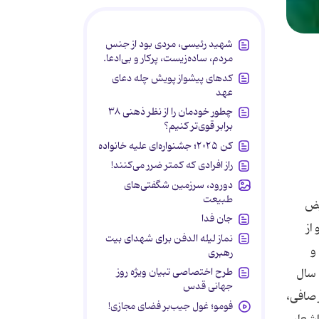
شهید رئیسی، مردی بود از جنس
مردم، ساده‌زیست، پرکار و بی‌ادعا.
کدهای پیشواز پویش چله دعای
عهد
چطور خودمان را از نظر ذهنی ۳۸
برابر قوی‌تر کنیم؟
کن ۲۰۲۵؛ جشنواره‌ای علیه خانواده
راز افرادی که کمتر ضرر می‌کنند!
دورود، سرزمین شگفتی‌های
طبیعت
یض
جان فدا
از
نماز لیله الدفن برای شهدای بیت
و
رهبری
طرح اختصاصی تبیان ویژه روز
حدیث و تفسیر و شعر و ادب، توانا و در تمامی این‌ها و رشته‌های دیگر آثار گرانقدری از خود به یادگار گذارده‌است. وی در طول 65 سال
جهانی قدس
 صافی،
فومو؛ غول جیب‌بر فضای مجازی!