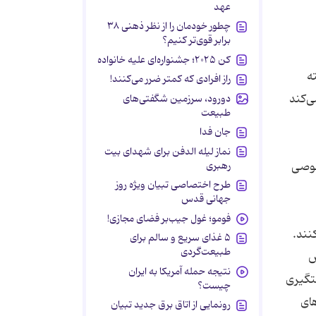
عهد
چطور خودمان را از نظر ذهنی ۳۸
برابر قوی‌تر کنیم؟
کن ۲۰۲۵؛ جشنواره‌ای علیه خانواده
ه
راز افرادی که کمتر ضرر می‌کنند!
ی‌کند
دورود، سرزمین شگفتی‌های
طبیعت
جان فدا
نماز لیله الدفن برای شهدای بیت
صوصی
رهبری
طرح اختصاصی تبیان ویژه روز
جهانی قدس
فومو؛ غول جیب‌بر فضای مجازی!
نند.
۵ غذای سریع و سالم برای
طبیعت‌گردی
س
نتیجه حمله آمریکا به ایران
تگیری
چیست؟
های
رونمایی از اتاق برق جدید تبیان