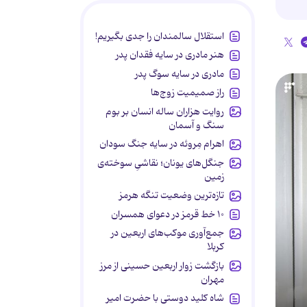
استقلال سالمندان را جدی بگیریم!
هنر مادری در سایه‌ فقدان پدر
مادری در سایه سوگ پدر
راز صمیمیت زوج‌ها
روایت هزاران ساله انسان بر بوم
سنگ و آسمان
اهرام مِروئه در سایه جنگ سودان
جنگل‌های یونان؛ نقاشیِ سوخته‌ی
زمین
تازه‌ترین وضعیت تنگه هرمز
۱۰ خط قرمز در دعوای همسران
جمع‌آوری موکب‌های اربعین در
کربلا
بازگشت زوار اربعین حسینی از مرز
مهران
شاه کلید دوستی با حضرت امیر