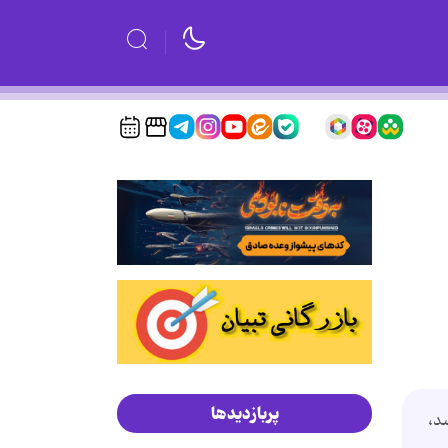
پربازدیدها
د،