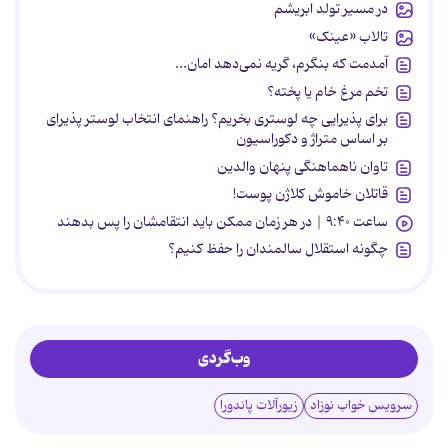
در مسیر تولد ابریشم
تالاب «عینک»
آمدمت که بنگرم، گریه نمی‌دهد امان...
تخم مرغ خام یا پخته؟
برای پذیرایی چه لوستری بخریم؟ راهنمای انتخاب لوستر پذیرای
بر اساس متراژ و دکوراسیون
تاوان ناهماهنگی پنهان والدین
قاتلان خاموش کلاژن پوست!
ساعت ۹:۴۰ | در هر زمان ممکن باید انتقامشان را پس بدهند
چگونه استقلال سالمندان را حفظ کنیم؟
وب‌گردی
سرویس خواب نوزاد
زیورآلات پاندورا