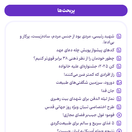
پربحث‌ها
شهید رئیسی، مردی بود از جنس مردم، ساده‌زیست، پرکار و
بی‌ادعا.
کدهای پیشواز پویش چله دعای عهد
چطور خودمان را از نظر ذهنی ۳۸ برابر قوی‌تر کنیم؟
کن ۲۰۲۵؛ جشنواره‌ای علیه خانواده
راز افرادی که کمتر ضرر می‌کنند!
دورود، سرزمین شگفتی‌های طبیعت
جان فدا
نماز لیله الدفن برای شهدای بیت رهبری
طرح اختصاصی تبیان ویژه روز جهانی قدس
فومو؛ غول جیب‌بر فضای مجازی!
۵ غذای سریع و سالم برای طبیعت‌گردی
نتیجه حمله آمریکا به ایران چیست؟