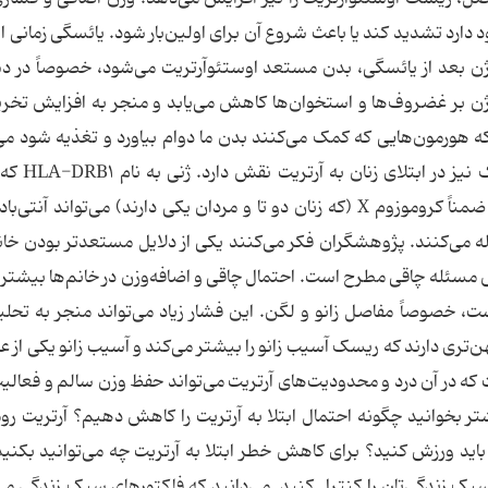
ود دارد تشدید کند یا باعث شروع آن برای اولین‌بار شود. یائسگی زمانی 
ژن بعد از یائسگی، بدن مستعد اوستئوآرتریت می‌شود، خصوصاً در د
ن بر غضروف‌ها و استخوان‌ها کاهش می‌یابد و منجر به افزایش تخر
 هورمون‌هایی که کمک می‌کنند بدن ما دوام بیاورد و تغذیه شود می‌
باعث تخریب مفاصل نیز بشوند. نقش ژنتی
خانم‌ها دارند آنها را مستعد ابتلا به آرتریت می‌کند. ضمناً کروموزوم X (که زنان دو تا و مردان یکی دارند) می‌تواند
ه می‌کنند. پژوهشگران فکر می‌کنند یکی از دلایل مستعدتر بودن خانم
مسئله چاقی مطرح است. احتمال چاقی و اضافه‌وزن در خانم‌ها بیشتر
 خصوصاً مفاصل زانو و لگن. این فشار زیاد می‌تواند منجر به تحلی
‌تری دارند که ریسک آسیب زانو را بیشتر می‌کند و آسیب زانو یکی از ع
ه در آن درد و محدودیت‌های آرتریت می‌تواند حفظ وزن سالم و فعالی
تر بخوانید چگونه احتمال ابتلا به آرتریت را کاهش دهیم؟ آرتریت روم
 باید ورزش کنید؟ برای کاهش خطر ابتلا به آرتریت چه می‌توانید بکنی
 سبک زندگی‌تان را کنترل کنید. می‌دانید که فاکتورهای سبک زندگی می‌