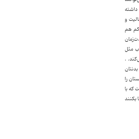
 داشته
الیت و
 کم هم
ت‌زمان
اب مثل
کند. .
بدنتان
تان را
 که با
 بکنند