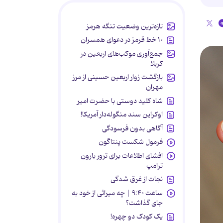
تازه‌ترین وضعیت تنگه هرمز
۱۰ خط قرمز در دعوای همسران
جمع‌آوری موکب‌های اربعین در
کربلا
بازگشت زوار اربعین حسینی از مرز
مهران
شاه کلید دوستی با حضرت امیر
اوکراین سند منگوله‌دار آمریکا!
آگاهی بدون فرسودگی
فرمول شکست پنتاگون
افشای اطلاعات برای ترور بارون
ترامپ
نجات از غرق شدگی
ساعت ۹:۴۰ | چه میراثی از خود به
جای گذاشت؟
یک کودک دو چهره!