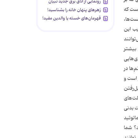
رونمایی از اتاق برق جدید تبیان
است که
زهرهای پنهان خانه را بشناسید!
قهرمان‌های خسته یا والدین مفید!
ست‌ها،
یب این
توانند
ک ژنتیک نیز در ابتلای زنان به آرتریت نقش دارد. ژنی به نام HLA-DRB۱ که بیشتر
 آنتی‌بادی‌هایی
‌ها در
 است و
ل‌رفتن
لت‌های
ت بدنی
اتوئید
د؟ شما
توانند