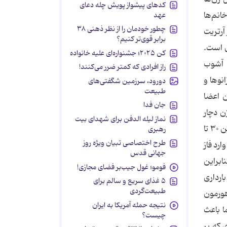
کدهای پیشواز پویش چله دعای
انم‌ها
عهد
چطور خودمان را از نظر ذهنی ۳۸
آرتریت
برابر قوی‌تر کنیم؟
ی است.
کن ۲۰۲۵؛ جشنواره‌ای علیه خانواده
ه آشوب
راز افرادی که کمتر ضرر می‌کنند!
نوها و
دورود، سرزمین شگفتی‌های
طبیعت
 اعضا
جان فدا
ن دچار
نماز لیله الدفن برای شهدای بیت
نوسانات می‌شود (مثلاً بارداری یا یائسگی)، می‌تواند جرقه التهاب و درد مفاصل خورده شود. آرتریت روماتوئید معمولاً در سنین ۳۰ تا
رهبری
طرح اختصاصی تبیان ویژه روز
رد فاز
جهانی قدس
ابراین
فومو؛ غول جیب‌بر فضای مجازی!
گر بارداری
۵ غذای سریع و سالم برای
طبیعت‌گردی
هورمون
نتیجه حمله آمریکا به ایران
ا باعث
چیست؟
 که بر