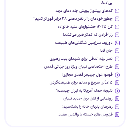
بی‌ادعا.
کدهای پیشواز پویش چله دعای عهد
چطور خودمان را از نظر ذهنی ۳۸ برابر قوی‌تر کنیم؟
کن ۲۰۲۵؛ جشنواره‌ای علیه خانواده
راز افرادی که کمتر ضرر می‌کنند!
دورود، سرزمین شگفتی‌های طبیعت
جان فدا
نماز لیله الدفن برای شهدای بیت رهبری
طرح اختصاصی تبیان ویژه روز جهانی قدس
فومو؛ غول جیب‌بر فضای مجازی!
۵ غذای سریع و سالم برای طبیعت‌گردی
نتیجه حمله آمریکا به ایران چیست؟
رونمایی از اتاق برق جدید تبیان
زهرهای پنهان خانه را بشناسید!
قهرمان‌های خسته یا والدین مفید!