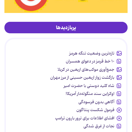
پربازدیدها
تازه‌ترین وضعیت تنگه هرمز
۱۰ خط قرمز در دعوای همسران
جمع‌آوری موکب‌های اربعین در کربلا
بازگشت زوار اربعین حسینی از مرز مهران
شاه کلید دوستی با حضرت امیر
اوکراین سند منگوله‌دار آمریکا!
آگاهی بدون فرسودگی
فرمول شکست پنتاگون
افشای اطلاعات برای ترور بارون ترامپ
نجات از غرق شدگی