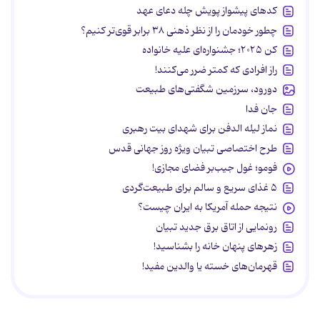
کدهای پیشواز پویش چله دعای عهد
چطور خودمان را از نظر ذهنی ۳۸ برابر قوی‌تر کنیم؟
کن ۲۰۲۵؛ جشنواره‌ای علیه خانواده
راز افرادی که کمتر ضرر می‌کنند!
دورود، سرزمین شگفتی‌های طبیعت
جان فدا
نماز لیله الدفن برای شهدای بیت رهبری
طرح اختصاصی تبیان ویژه روز جهانی قدس
فومو؛ غول جیب‌بر فضای مجازی!
۵ غذای سریع و سالم برای طبیعت‌گردی
نتیجه حمله آمریکا به ایران چیست؟
رونمایی از اتاق برق جدید تبیان
زهرهای پنهان خانه را بشناسید!
قهرمان‌های خسته یا والدین مفید!