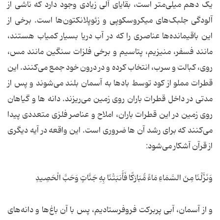
یک دهم میلی‌متر است، بقایای آلی زیادی وجود دارد که ناشی از
آلودگی جلبک‌های میکروسکوپی و زئوپلانکتون‌ها است. برخی از
این باقیمانده‌ها عناصری را که در آب دریا بسیار کمیاب هستند،
مانند فسفر، منیزیم، پتاسیم و برخی فلزات سنگین مانند مس،
روی، کبالت و سرب، انتخاب کرده و در درون خود جمع می‌کنند. این
قطرات مملو از کود توسط بادها به آسمان بلند می‌شوند و پس از
مدتی در داخل قطرات باران روی زمین می‌ریزند. دانه ها و گیاهان
روی زمین در این قطرات باران، املاح و عناصر فلزی متعددی پیدا
می‌کنند که برای رشد آن ها ضروری است. این واقعه در آیه دیگری
از قرآن آشکار می‌شود:
وَنَزَّلْنَا مِنَ السَّمَاءِ مَاءً مُّبَارَکًا فَأَنبَتْنَا بِهِ جَنَّاتٍ وَحَبَّ الْحَصِیدِ
و از آسمان، آبی پربرکت فروفرستادیم، پس با آن باغ‌ها و دانه‌های