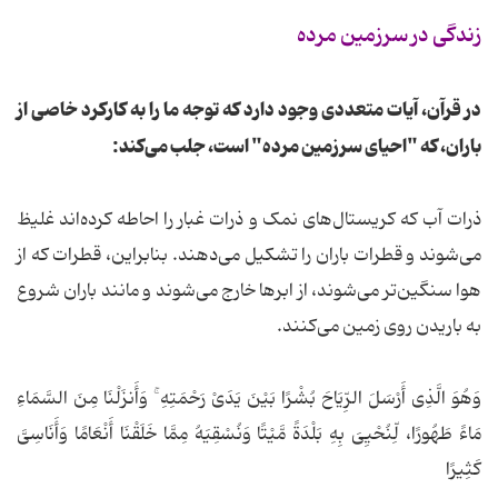
زندگی در سرزمین مرده
در قرآن، آیات متعددی وجود دارد که توجه ما را به کارکرد خاصی از
باران، که "احیای سرزمین مرده" است، جلب می‌کند:
ذرات آب که کریستال‌های نمک و ذرات غبار را احاطه کرده‌اند غلیظ
می‌شوند و قطرات باران را تشکیل می‌دهند. بنابراین، قطرات که از
هوا سنگین‌تر می‌شوند، از ابرها خارج می‌شوند و مانند باران شروع
به باریدن روی زمین می‌کنند.
وَهُوَ الَّذِی أَرْسَلَ الرِّیَاحَ بُشْرًا بَیْنَ یَدَیْ رَحْمَتِهِ ۚ وَأَنزَلْنَا مِنَ السَّمَاءِ
مَاءً طَهُورًا، لِّنُحْیِیَ بِهِ بَلْدَةً مَّیْتًا وَنُسْقِیَهُ مِمَّا خَلَقْنَا أَنْعَامًا وَأَنَاسِیَّ
کَثِیرًا