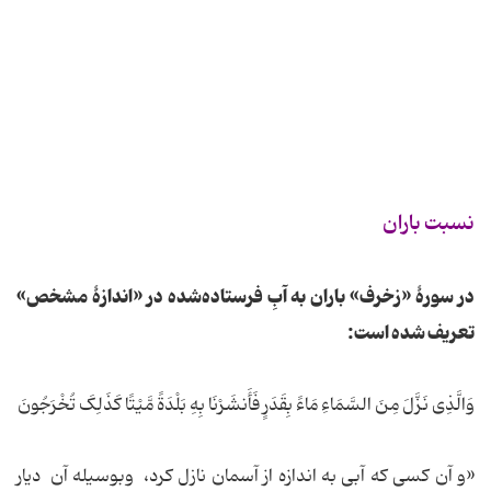
نسبت باران
در سورۀ «زخرف» باران به آبِ فرستاده‌شده در «اندازۀ مشخص»
تعریف شده است:
وَالَّذِی نَزَّلَ مِنَ السَّمَاءِ مَاءً بِقَدَرٍ فَأَنشَرْنَا بِهِ بَلْدَةً مَّیْتًا کَذَلِکَ تُخْرَجُونَ
«و آن کسی که آبی به اندازه از آسمان نازل کرد، وبوسیله آن دیار