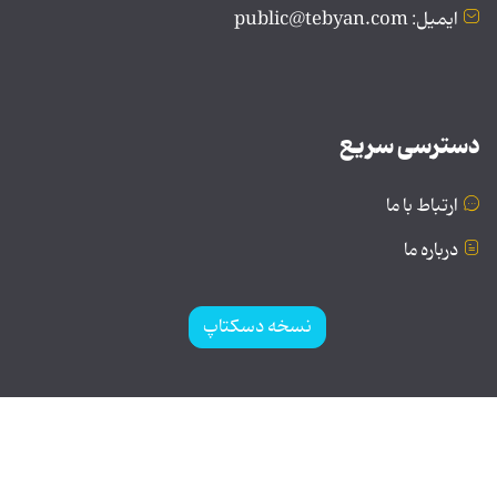
ایمیل: public@tebyan.com
دسترسی سریع
ارتباط با ما
درباره ما
نسخه دسکتاپ
© تمامی حقوق برای موسسه فرهنگی و هنری تبیان محفوظ
است | نقل مطالب با ذکر منبع بلامانع است.