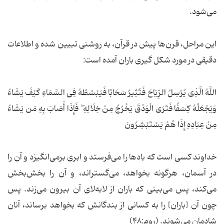
می‌شود.
این مراحل، قرن‌ها پیش در قرآن، به روشنی تبیین شده و اطلاعات
دقیقی در مورد شکل گیری باران آمده است:
اللَّهُ الَّذِی یُرْسِلُ الرِّیَاحَ فَتُثِیرُ سَحَابًا فَیَبْسُطُهُ فِی السَّمَاءِ کَیْفَ یَشَاءُ
وَیَجْعَلُهُ کِسَفًا فَتَرَی الْوَدْقَ یَخْرُجُ مِنْ خِلَالِهِ ۖ فَإِذَا أَصَابَ بِهِ مَن یَشَاءُ
مِنْ عِبَادِهِ إِذَا هُمْ یَسْتَبْشِرُونَ
خداوند کسی است که بادها را می‌فرستد و ابری برمی‌انگیزد و آن را
در آسمان، هرگونه بخواهد، می‌گستراند، و آن را بخش‌بخش
می‌کند، پس می‌بینی که باران از لابه‌لای آن بیرون می‌زند. پس
چون آن [باران] را به کسانی از بندگانش که بخواهد برساند، آنان
شادمان می‌شوند. (روم:۴۸)