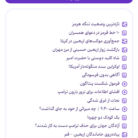
تازه‌ترین وضعیت تنگه هرمز
۱۰ خط قرمز در دعوای همسران
جمع‌آوری موکب‌های اربعین در کربلا
بازگشت زوار اربعین حسینی از مرز مهران
شاه کلید دوستی با حضرت امیر
اوکراین سند منگوله‌دار آمریکا!
آگاهی بدون فرسودگی
فرمول شکست پنتاگون
افشای اطلاعات برای ترور بارون ترامپ
نجات از غرق شدگی
ساعت ۹:۴۰ | چه میراثی از خود به جای گذاشت؟
یک کودک دو چهره!
آزادگان جهان برای حذف ترامپ دست به کار شدند؟
پیاده‌روی جاماندگان اربعین - قم