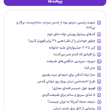
پربحث‌ها
شهید رئیسی، مردی بود از جنس مردم، ساده‌زیست، پرکار و
بی‌ادعا.
کدهای پیشواز پویش چله دعای عهد
چطور خودمان را از نظر ذهنی ۳۸ برابر قوی‌تر کنیم؟
کن ۲۰۲۵؛ جشنواره‌ای علیه خانواده
راز افرادی که کمتر ضرر می‌کنند!
دورود، سرزمین شگفتی‌های طبیعت
جان فدا
نماز لیله الدفن برای شهدای بیت رهبری
طرح اختصاصی تبیان ویژه روز جهانی قدس
فومو؛ غول جیب‌بر فضای مجازی!
۵ غذای سریع و سالم برای طبیعت‌گردی
نتیجه حمله آمریکا به ایران چیست؟
رونمایی از اتاق برق جدید تبیان