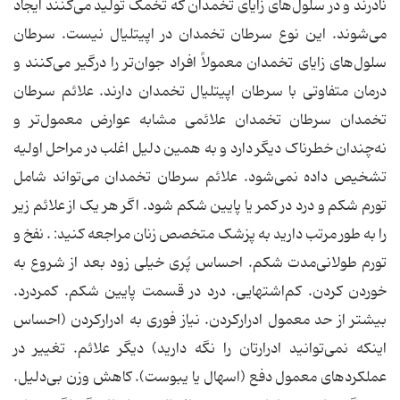
نادرند و در سلول‌های زایای تخمدان که تخمک تولید می‌کنند ایجاد
می‌شوند. این نوع سرطان تخمدان در اپیتلیال نیست. سرطان
سلول‌های زایای تخمدان معمولاً افراد جوان‌تر را درگیر می‌کنند و
درمان متفاوتی با سرطان اپیتلیال تخمدان دارند. علائم سرطان
تخمدان سرطان تخمدان علائمی مشابه عوارض معمول‌تر و
نه‌چندان خطرناک دیگر دارد و به همین دلیل اغلب در مراحل اولیه
تشخیص داده نمی‌شود. علائم سرطان تخمدان می‌تواند شامل
تورم شکم و درد در کمر یا پایین شکم شود. اگر هر یک از علائم زیر
را به طور مرتب دارید به پزشک متخصص زنان مراجعه کنید: . نفخ و
تورم طولانی‌مدت شکم. احساس پُری خیلی زود بعد از شروع به
خوردن کردن. کم‌اشتهایی. درد در قسمت پایین شکم. کمردرد.
بیشتر از حد معمول ادرارکردن. نیاز فوری به ادرارکردن (احساس
اینکه نمی‌توانید ادرارتان را نگه دارید) دیگر علائم. تغییر در
عملکردهای معمول دفع (اسهال یا یبوست). کاهش وزن بی‌دلیل.