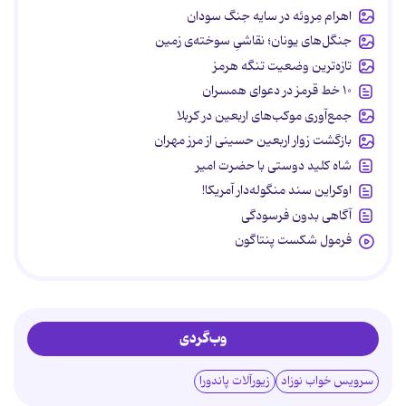
اهرام مِروئه در سایه جنگ سودان
جنگل‌های یونان؛ نقاشیِ سوخته‌ی زمین
تازه‌ترین وضعیت تنگه هرمز
۱۰ خط قرمز در دعوای همسران
جمع‌آوری موکب‌های اربعین در کربلا
بازگشت زوار اربعین حسینی از مرز مهران
شاه کلید دوستی با حضرت امیر
اوکراین سند منگوله‌دار آمریکا!
آگاهی بدون فرسودگی
فرمول شکست پنتاگون
وب‌گردی
سرویس خواب نوزاد
زیورآلات پاندورا