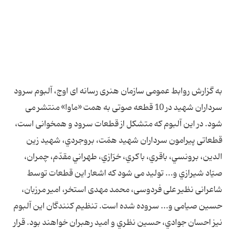
به گزارش روابط عمومی سازمان هنری رسانه ای اوج، آلبوم سرود
سرداران شهید در 10 قطعه صوتی به همت «ماوا» منتشر می
شود. در این آلبوم که متشکل از قطعات سرود و همخوانی است،
قطعاتی پیرامون سرداران شهيد همّت، بروجردي، شهید زين
الدين، برونسي، باقري، باكري، خرّازي، طهراني مقدّم، چمران،
صيّاد شيرازي و... تولید می شود که اشعار این قطعات توسط
شاعرانی نظیر علی فردوسی، محمد مهدی استخر، امیر مرزبان،
حسین صیامی و... سروده شده است. تنظيم كنندگان اين آلبوم
نیز احسان جوادي، حسين نظري و اميد رهبران خواهند بود. قرار