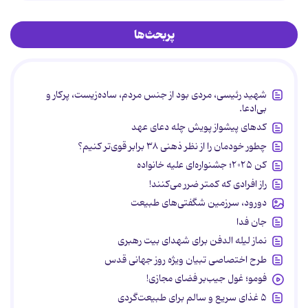
پربحث‌ها
شهید رئیسی، مردی بود از جنس مردم، ساده‌زیست، پرکار و
بی‌ادعا.
کدهای پیشواز پویش چله دعای عهد
چطور خودمان را از نظر ذهنی ۳۸ برابر قوی‌تر کنیم؟
کن ۲۰۲۵؛ جشنواره‌ای علیه خانواده
راز افرادی که کمتر ضرر می‌کنند!
دورود، سرزمین شگفتی‌های طبیعت
جان فدا
نماز لیله الدفن برای شهدای بیت رهبری
طرح اختصاصی تبیان ویژه روز جهانی قدس
فومو؛ غول جیب‌بر فضای مجازی!
۵ غذای سریع و سالم برای طبیعت‌گردی