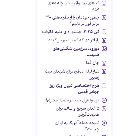
کدهای پیشواز پویش چله دعای
عهد
چطور خودمان را از نظر ذهنی ۳۸
برابر قوی‌تر کنیم؟
کن ۲۰۲۵؛ جشنواره‌ای علیه خانواده
راز افرادی که کمتر ضرر می‌کنند!
دورود، سرزمین شگفتی‌های
طبیعت
جان فدا
نماز لیله الدفن برای شهدای بیت
رهبری
طرح اختصاصی تبیان ویژه روز
جهانی قدس
فومو؛ غول جیب‌بر فضای مجازی!
۵ غذای سریع و سالم برای
طبیعت‌گردی
نتیجه حمله آمریکا به ایران
چیست؟