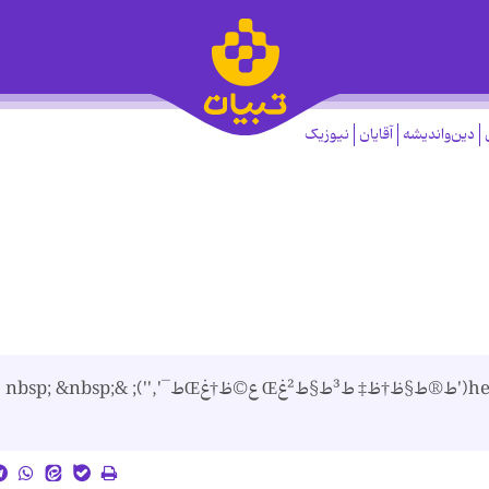
دین‌واندیشه
آقایان
نیوزیک
ط®ط§ظ†ظ‡ ط³ط§ط²غŒ ع©ظ†غŒط¯ header('ط®ط§ظ†ظ‡ ط³ط§ط²غŒ ع©ظ†غŒط¯',''); &nbsp; &nbsp;