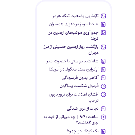
تازه‌ترین وضعیت تنگه هرمز
۱۰ خط قرمز در دعوای همسران
جمع‌آوری موکب‌های اربعین در
کربلا
بازگشت زوار اربعین حسینی از مرز
مهران
شاه کلید دوستی با حضرت امیر
اوکراین سند منگوله‌دار آمریکا!
آگاهی بدون فرسودگی
فرمول شکست پنتاگون
افشای اطلاعات برای ترور بارون
ترامپ
نجات از غرق شدگی
ساعت ۹:۴۰ | چه میراثی از خود به
جای گذاشت؟
یک کودک دو چهره!