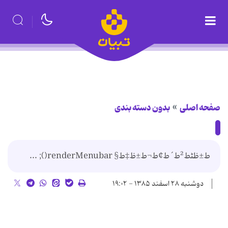
صفحه اصلی
بدون دسته بندی
ط±ظٹط²ط´ ط¢ط¬ط±ظ‡ط§ renderMenubar(); ...
دوشنبه ۲۸ اسفند ۱۳۸۵ - ۱۹:۰۲