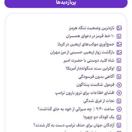
پربازدیدها
تازه‌ترین وضعیت تنگه هرمز
۱۰ خط قرمز در دعوای همسران
جمع‌آوری موکب‌های اربعین در کربلا
بازگشت زوار اربعین حسینی از مرز مهران
شاه کلید دوستی با حضرت امیر
اوکراین سند منگوله‌دار آمریکا!
آگاهی بدون فرسودگی
فرمول شکست پنتاگون
افشای اطلاعات برای ترور بارون ترامپ
نجات از غرق شدگی
ساعت ۹:۴۰ | چه میراثی از خود به جای گذاشت؟
یک کودک دو چهره!
آزادگان جهان برای حذف ترامپ دست به کار شدند؟