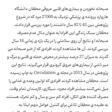
صبحانه نخوردن و بیماری‌های قلبی عروقی محققان دانشگاه
هاروارد پرونده ی پزشکی نزدیک به 27000 مرد که در شروع
پژوهش بین 45 تا 82 سال داشتند را مورد بررسی قرار دادند.
محققان سبک زندگی این افراد(به عنوان مثال عدم مصرف
صبحانه) و نتایج آن روی سلامتی را در یک بازه ی زمانی 16 سال
بررسی کردند. آن ها مشاهده کردند افرادی که از خیر صبحانه می
گذرند به میزان 27 درصد بیشتر در معرض حمله ی قلبی و مرگ و
میر ناشی از بیماری‌های عروق کرونری قرار می‌گیرند. نتایج این
پژوهش در سال 2013 در مجله ی Circulation به چاپ رسیده
است. محققان مشاهده کردند افرادی که اولین وعده ی غذایی را
میل نمی‌کنند بیشتر افراد مجرد، سیگاری، کارمندان تمام وقت،
مصرف کننده های الکل، افراد کم سن و سال و کم تحرک هستند.
به عقیده ی محققان تلاش برای کنترل عوامل مهم ابتلا به