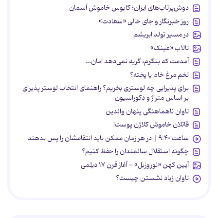
دوش‌پرتاب‌های ایران؛ کابوس خاموش آسمان
روز خبرنگار و جای خالی «سعادت»
در مسیر تولد ابریشم
تالاب «عینک»
آمدمت که بنگرم، گریه نمی‌دهد امان...
تخم مرغ خام یا پخته؟
برای پذیرایی چه لوستری بخریم؟ راهنمای انتخاب لوستر پذیرای
بر اساس متراژ و دکوراسیون
تاوان ناهماهنگی پنهان والدین
قاتلان خاموش کلاژن پوست!
ساعت ۹:۴۰ | در هر زمان ممکن باید انتقامشان را پس بدهند
چگونه استقلال سالمندان را حفظ کنیم؟
آیین کهن «نوروزبل» - آغاز قرن ۱۷ دیلمی
تاوان زیاد نشستن چیست؟