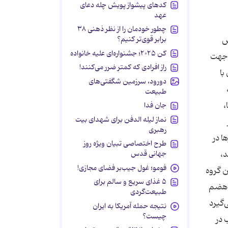
کدهای پیشواز پویش چله دعای
عهد
چطور خودمان را از نظر ذهنی ۳۸
برابر قوی‌تر کنیم؟
ش
کن ۲۰۲۵؛ جشنواره‌ای علیه خانواده
 جهت
راز افرادی که کمتر ضرر می‌کنند!
با
دورود، سرزمین شگفتی‌های
طبیعت
،
جان فدا
نماز لیله الدفن برای شهدای بیت
رهبری
ا در
طرح اختصاصی تبیان ویژه روز
ند،
جهانی قدس
فومو؛ غول جیب‌بر فضای مجازی!
درات‌ها: که در این گروه
۵ غذای سریع و سالم برای
ت هضم
طبیعت‌گردی
‌گیرد
نتیجه حمله آمریکا به ایران
چیست؟
 در