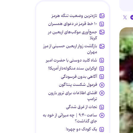
تازه‌ترین وضعیت تنگه هرمز
۱۰ خط قرمز در دعوای همسران
جمع‌آوری موکب‌های اربعین در
کربلا
بازگشت زوار اربعین حسینی از مرز
مهران
شاه کلید دوستی با حضرت امیر
اوکراین سند منگوله‌دار آمریکا!
آگاهی بدون فرسودگی
فرمول شکست پنتاگون
افشای اطلاعات برای ترور بارون
ترامپ
نجات از غرق شدگی
ساعت ۹:۴۰ | چه میراثی از خود به
جای گذاشت؟
یک کودک دو چهره!