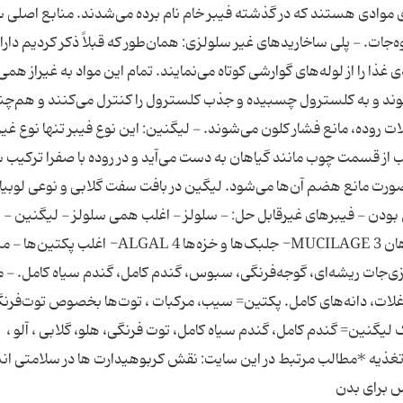
ی موادی هستند که در گذشته فیبر خام نام برده می‌شدند. منابع اصلی س
غذا را از لوله‌های گوارشی کوتاه می‌نمایند. تمام این مواد به غیراز همی
ند و به کلسترول چسبیده و جذب کلسترول را کنترل می‌کنند و هم‌چنی
 روده، مانع فشار کلون می‌شوند. - لیگنین: این نوع فیبر تنها نوع غیر
ب از قسمت چوب مانند گیاهان به دست می‌آید و در روده با صفرا ترکیب 
صورت مانع هضم آن‌ها می‌شود. لیگین در بافت سفت گلابی و نوعی لوبیا
 بودن - فیبرهای غیرقابل حل: - سلولز - اغلب همی سلولز - لیگنین -
فیبرهای قابل حل: 1- صمغ‌ها GUM 2- لزوجت گیاهان MUCILAGE 3- جلبک‌ها و خزه‌ها ALGAL 4- اغلب 
سبزی‌جات ریشه‌ای، گوجه‌فرنگی، سبوس، گندم کامل، گندم سیاه کامل. - م
ات، دانه‌های کامل. پکتین= سیب، مرکبات ، توت‌ها بخصوص توت‌فرنگ
یگنین= گندم کامل، گندم سیاه کامل، توت فرنگی، هلو، گلابی ، آلو ،
تغذیه *مطالب مرتبط در این سایت: نقش کربوهیدارت ها در سلامتی ان
 برای بدن