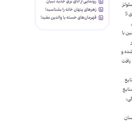
رونمایی از اتاق برق جدید تبیان
لولز
زهرهای پنهان خانه را بشناسید!
عبارتنداز: برگ و ساقه سبزی‌جات، پوست و دانه‌ی میوه‌جات. - پلی ساخاریدهای غیر سلولزی: همان‌طور که قبلاً ذکر کردیم دارای 5
قهرمان‌های خسته یا والدین مفید!
ن با
شده و
 یافت
پکتین‌ها - منابع
نابع
ی،
سان