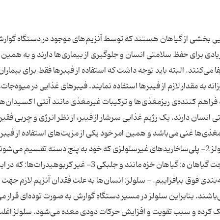
ی بخشی از گیاهان هستند که توسط آنزیم‌های موجود در دستگاه گوار
ادی برای حفظ سلامتی انسان و جلوگیری از بیماری‌ها دارند و به همین
 می‌کنند. البته باید توجه داشت که استفاده از فیبرها فقط برای بیماران 
نه به مقدار لازم از فیبرها استفاده نمایند. فیبرهای غذایی در میوه‌جات،
 فراهم کننده‌ی ریزمغذی‌ها و ترکیبات غیرمغذی مانند آنتی اکسیدان‌ها
نسان دارند. یک رژیم غذایی سرشار از فیبر، از نظر انرژی و چربی فقیر
زمغذی‌ها غنی می‌باشد و همین امر خود یکی از مزیت‌های استفاده از فیبره
رژیم غذایی است. دسته‌بندی فیبرهای غذایی 1- سلولز 2- پلی‌ساخاریدهای غیرسلولزی که خود به پنج دسته تقسیم می‌شو
شامل: الف: همی سلولز ب: پکتین ج: صمغ‌ها د: لزوجت گیاهان ه: گیاهان خزه مانند و جلبکی 3- غیر کربوهی
‌بندی فوق بیافزاییم. - سلولز: انسان‌ها به علت فقدان آنزیم لازم جه
اشند. بنابراین سلولز در مسیر دستگاه گوارش به صورت توده‌ای قرار می
 کرده و سبب تقویت و افزایش حرکات دودی معده می‌شود. سلولز اغلب