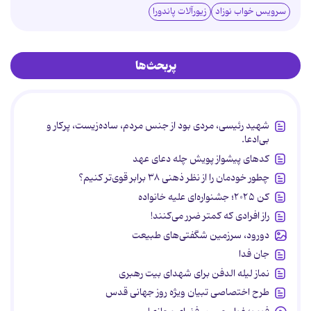
سرویس خواب نوزاد
زیورآلات پاندورا
پربحث‌ها
شهید رئیسی، مردی بود از جنس مردم، ساده‌زیست، پرکار و
بی‌ادعا.
کدهای پیشواز پویش چله دعای عهد
چطور خودمان را از نظر ذهنی ۳۸ برابر قوی‌تر کنیم؟
کن ۲۰۲۵؛ جشنواره‌ای علیه خانواده
راز افرادی که کمتر ضرر می‌کنند!
دورود، سرزمین شگفتی‌های طبیعت
جان فدا
نماز لیله الدفن برای شهدای بیت رهبری
طرح اختصاصی تبیان ویژه روز جهانی قدس