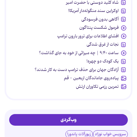
شاه کلید دوستی با حضرت امیر
اوکراین سند منگوله‌دار آمریکا!
آگاهی بدون فرسودگی
فرمول شکست پنتاگون
افشای اطلاعات برای ترور بارون ترامپ
نجات از غرق شدگی
ساعت ۹:۴۰ | چه میراثی از خود به جای گذاشت؟
یک کودک دو چهره!
آزادگان جهان برای حذف ترامپ دست به کار شدند؟
پیاده‌روی جاماندگان اربعین - قم
تمرین رزمی تکاوران ارتش
وب‌گردی
سرویس خواب نوزاد
زیورآلات پاندورا