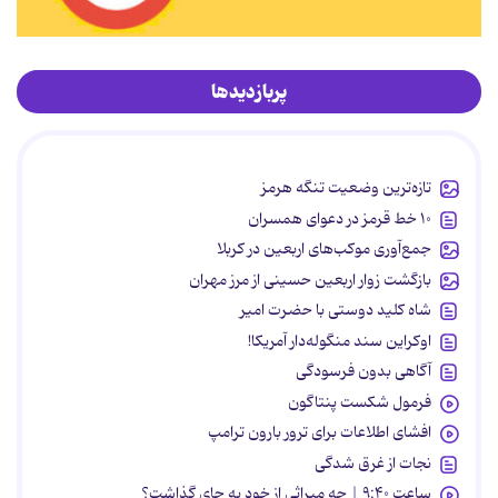
پربازدیدها
تازه‌ترین وضعیت تنگه هرمز
۱۰ خط قرمز در دعوای همسران
جمع‌آوری موکب‌های اربعین در کربلا
بازگشت زوار اربعین حسینی از مرز مهران
شاه کلید دوستی با حضرت امیر
اوکراین سند منگوله‌دار آمریکا!
آگاهی بدون فرسودگی
فرمول شکست پنتاگون
افشای اطلاعات برای ترور بارون ترامپ
نجات از غرق شدگی
ساعت ۹:۴۰ | چه میراثی از خود به جای گذاشت؟