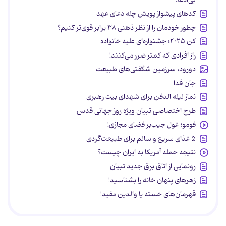
کدهای پیشواز پویش چله دعای عهد
چطور خودمان را از نظر ذهنی ۳۸ برابر قوی‌تر کنیم؟
کن ۲۰۲۵؛ جشنواره‌ای علیه خانواده
راز افرادی که کمتر ضرر می‌کنند!
دورود، سرزمین شگفتی‌های طبیعت
جان فدا
نماز لیله الدفن برای شهدای بیت رهبری
طرح اختصاصی تبیان ویژه روز جهانی قدس
فومو؛ غول جیب‌بر فضای مجازی!
۵ غذای سریع و سالم برای طبیعت‌گردی
نتیجه حمله آمریکا به ایران چیست؟
رونمایی از اتاق برق جدید تبیان
زهرهای پنهان خانه را بشناسید!
قهرمان‌های خسته یا والدین مفید!