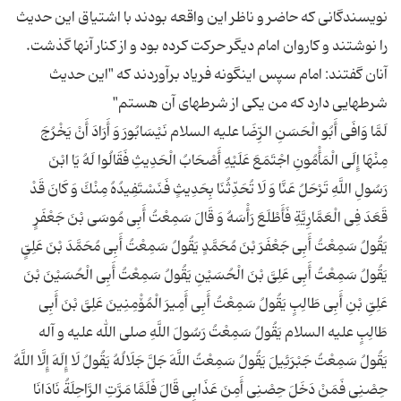
نویسندگانی که حاضر و ناظر این واقعه بودند با اشتیاق این حدیث
را نوشتند و کاروان امام دیگر حرکت کرده بود و از کنار آنها گذشت.
آنان گفتند: امام سپس اینگونه فریاد برآوردند که "این حدیث
لَمَّا وَافَى أَبُو الْحَسَنِ الرِّضَا علیه السلام نَیْسَابُورَ وَ أَرَادَ أَنْ یَخْرُجَ
مِنْهَا إِلَى الْمَأْمُونِ اجْتَمَعَ عَلَیْهِ أَصْحَابُ الْحَدِیثِ فَقَالُوا لَهُ یَا ابْنَ
رَسُولِ اللَّهِ تَرْحَلُ عَنَّا وَ لَا تُحَدِّثُنَا بِحَدِیثٍ فَنَسْتَفِیدُهُ مِنْكَ وَ كَانَ قَدْ
قَعَدَ فِی الْعَمَّارِیَّةِ فَأَطْلَعَ رَأْسَهُ وَ قَالَ سَمِعْتُ أَبِی مُوسَى بْنَ جَعْفَرٍ
یَقُولُ سَمِعْتُ أَبِی جَعْفَرَ بْنَ مُحَمَّدٍ یَقُولُ سَمِعْتُ أَبِی مُحَمَّدَ بْنَ عَلِیٍّ
یَقُولُ سَمِعْتُ أَبِی عَلِیَّ بْنَ الْحُسَیْنِ یَقُولُ سَمِعْتُ أَبِی الْحُسَیْنَ بْنَ
عَلِیِّ بْنِ أَبِی طَالِبٍ یَقُولُ سَمِعْتُ أَبِی أَمِیرَ الْمُۆْمِنِینَ عَلِیَّ بْنَ أَبِی
طَالِبٍ علیه السلام یَقُولُ سَمِعْتُ رَسُولَ اللَّهِ صلی الله علیه و آله
یَقُولُ سَمِعْتُ جَبْرَئِیلَ یَقُولُ سَمِعْتُ اللَّهَ جَلَّ جَلَالُهُ یَقُولُ لَا إِلَهَ إِلَّا اللَّهُ
حِصْنِی فَمَنْ دَخَلَ حِصْنِی أَمِنَ عَذَابِی قَالَ فَلَمَّا مَرَّتِ الرَّاحِلَةُ نَادَانَا