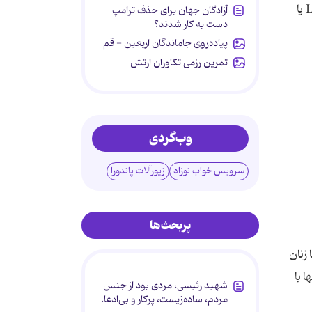
متخصصان می گویند کاهش میزان هورمون استروژن در دوران یائسگی خانم ها، می تواند باعث افزایش سطح کلسترول LDL یا
آزادگان جهان برای حذف ترامپ
دست به کار شدند؟
پیاده‌روی جاماندگان اربعین - قم
تمرین رزمی تکاوران ارتش
وب‌گردی
سرویس خواب نوزاد
زیورآلات پاندورا
پربحث‌ها
زنان
 با
شهید رئیسی، مردی بود از جنس
مردم، ساده‌زیست، پرکار و بی‌ادعا.