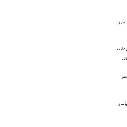
ون و
دانند،
طر
ت را