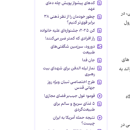
کدهای پیشواز پویش چله دعای
عهد
، در
چطور خودمان را از نظر ذهنی ۳۸
ول
برابر قوی‌تر کنیم؟
کن ۲۰۲۵؛ جشنواره‌ای علیه خانواده
راز افرادی که کمتر ضرر می‌کنند!
دورود، سرزمین شگفتی‌های
طبیعت
های
جان فدا
نماز لیله الدفن برای شهدای بیت
ند به
رهبری
طرح اختصاصی تبیان ویژه روز
جهانی قدس
فومو؛ غول جیب‌بر فضای مجازی!
اه
۵ غذای سریع و سالم برای
طبیعت‌گردی
نتیجه حمله آمریکا به ایران
چیست؟
ی در