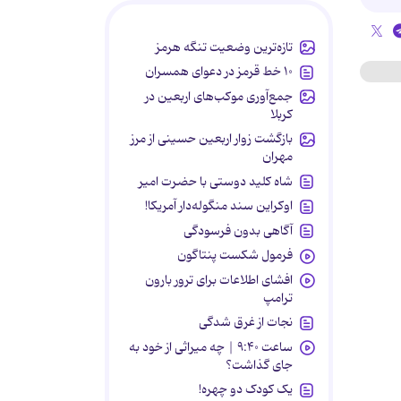
تازه‌ترین وضعیت تنگه هرمز
۱۰ خط قرمز در دعوای همسران
جمع‌آوری موکب‌های اربعین در
کربلا
بازگشت زوار اربعین حسینی از مرز
مهران
شاه کلید دوستی با حضرت امیر
اوکراین سند منگوله‌دار آمریکا!
آگاهی بدون فرسودگی
فرمول شکست پنتاگون
افشای اطلاعات برای ترور بارون
ترامپ
نجات از غرق شدگی
ساعت ۹:۴۰ | چه میراثی از خود به
جای گذاشت؟
یک کودک دو چهره!