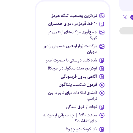
تازه‌ترین وضعیت تنگه هرمز
۱۰ خط قرمز در دعوای همسران
جمع‌آوری موکب‌های اربعین در
کربلا
بازگشت زوار اربعین حسینی از مرز
مهران
شاه کلید دوستی با حضرت امیر
اوکراین سند منگوله‌دار آمریکا!
آگاهی بدون فرسودگی
فرمول شکست پنتاگون
افشای اطلاعات برای ترور بارون
ترامپ
نجات از غرق شدگی
ساعت ۹:۴۰ | چه میراثی از خود به
جای گذاشت؟
یک کودک دو چهره!