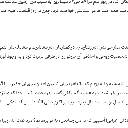
 اند. در زبور هم مرا «ماحی» نامید؛ زیرا به سبب من، زمین عبادت بت 
ر قیامت همه امت ها مرا ستایش خواهند کرد، چون در روز قیامت، هیچ کس
رکعت نماز خواندن؛ در رفتارمان، در گفتارمان، در معاشرت و معامله مان هم ب
شخصیت روحی و اخلاقی آن بزرگوار را در ظرفی تربیت کرد و به وجود آورد
لله علیه و آله بودم که یک نفر بیابان نشین آمد و عبای آن حضرت را گ
 را خراشید. مرد عرب با گستاخی گفت: ای محمد! از مال خدا که در نزد 
ل نه مال توست، نه مال پدرت. پیامبر اکرم صلی الله علیه و آله اندکی س
ی اعرابی! آسیبی که به من رساندی، به تو برسانم؟ مرد گفت: نه، زیرا ت