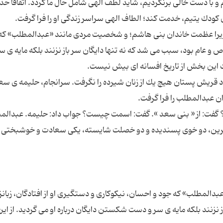
 با دست خالی برنگردیم، شاید لطف الهی شامل حال ما گردد. اتفاقاً ح
را عظمت خاندان بنی هاشم؛ و شخصیت مردی مانند «عبدالمطلب» كه 
اص و عام بود، سبب می شد كه نه تنها دایگان سر باز نزنند بلكه مایه ی س
نوزاد قریش پستان هیچ یك از زنان شیرده را نگرفت. سرانجام، حلیمه ی س
ی؟ گفت: از « بنی سعد ». گفت: اسمت چیست؟ جواب داد: حلیمه. عبدالمط
 آفرین، دو خوی پسندیده و دو خصلت شایسته، یكی سعادت و خوشبختی 
مطلب» كه جود و احسان، نیكوكاری و دستگیری او از افتادگان، زبانزد
 نزنند بلكه مایه ی سر و دست شكستن دایگان درباره او می گردید. از ا