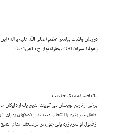
در زمان ولادت پیامبر اعظم (صلی الله علیه و اله) ای
برخی از تاریخ نویسان می گویند: هیچ یك از دایگان ح
اطفال غیر یتیم را انتخاب كنند، تا از كمكهای پدران آنه
از قبول او سر باز زد ولی چون بر اثر ضعف اندام، هیچ 