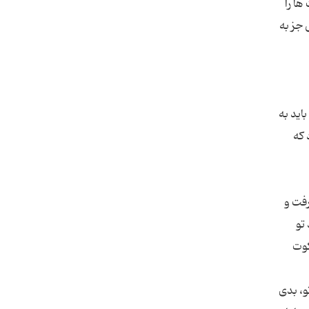
ها را
 جز به
اید به
 که
رفت و
تو
کوت
و، بدی