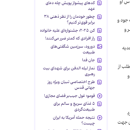
دس او
کدهای پیشواز پویش چله دعای
عهد
چطور خودمان را از نظر ذهنی ۳۸
جود و
برابر قوی‌تر کنیم؟
ر و
کن ۲۰۲۵؛ جشنواره‌ای علیه خانواده
راز افرادی که کمتر ضرر می‌کنند!
دورود، سرزمین شگفتی‌های
عدیه
طبیعت
جان فدا
لب از
نماز لیله الدفن برای شهدای بیت
رهبری
و
طرح اختصاصی تبیان ویژه روز
جهانی قدس
فومو؛ غول جیب‌بر فضای مجازی!
۵ غذای سریع و سالم برای
طبیعت‌گردی
ِ
نتیجه حمله آمریکا به ایران
ین جهت
چیست؟