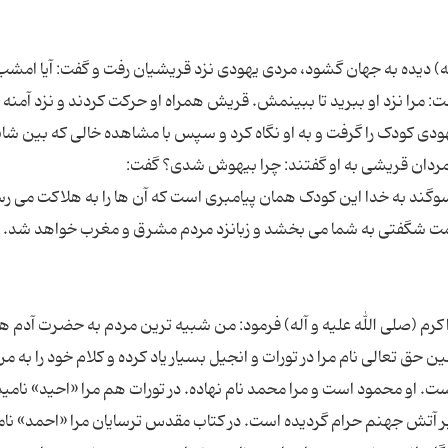
له) دیده به جهان گشود، مردی یهودی نزد قریشیان رفت و گفت: آیا امشب
ت: مرا نزد او ببرید تا ببینمش. قریش همراه او حرکت کردند و نزد آمنه 
رد یهودی کودک را گرفت و به او نگاه کرد و سپس با مشاهده خالی که بین شا
 سوگند به خدا این کودک همان پیامبری است که آن ها را به هلاکت می رس
اکرم (صلی الله علیه و آله) فرمود: من شبیه ترین مردم به حضرت آدم 
ق تعالی نام مرا در تورات و انجیل بسیار یاد کرده و کلام خود را به م
است. او محمود است و مرا محمد نام نهاده. در تورات هم مرا «احید» نامید؛
 آتش جهنم حرام گردیده است. در کتاب مقدس ترسایان مرا «احمد» نام