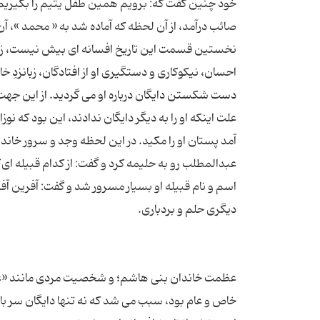
خود چنین گفت كه: برویم همین طفل یتیم را بگیریم و
نخستین قسمت این تاریخ افسانه ای بیش نیست، زی
احسان، نیكوكاری و دستگیری او از افتادگان، زبانزدِ خ
علت اینكه او را به دیگر دایگان ندادند، این بود كه 
عبدالمطلب رو به حلیمه كرد و گفت: از كدام قبیله ا
اسم و نام قبیله او بسیار مسرور شد و گفت: آفرین
عظمت خاندان بنی هاشم؛ و شخصیت مردی مانند «عبدال
خاص و عام بود، سبب می شد كه نه تنها دایگان سر باز