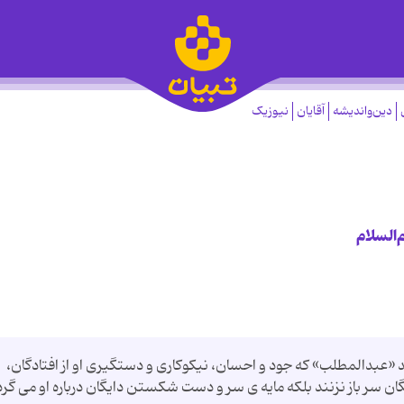
دین‌واندیشه
آقایان
نیوزیک
‌السلام
بدالمطلب» كه جود و احسان، نیكوكاری و دستگیری او از افتادگان،
گان سر باز نزنند بلكه مایه ی سر و دست شكستن دایگان درباره او می گرد