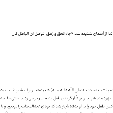
ن ندا از آسمان شنیده شد: «جاءالحق و زهق الباطل ان الباطل کان
اضر نشد به محمد (صلی الله علیه و اله) شیر دهد، زیرا بیشتر طالب بودن
ا بهره مند شوند، و نوعاً از گرفتن طفل یتیم سر باز می زدند. حتی حلیمه ا
كس طفل خود را به او نداد؛ ناچار شد كه نوه ی عبدالمطلب را بپذیرد و با