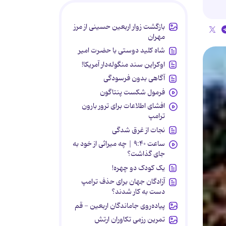
بازگشت زوار اربعین حسینی از مرز
مهران
شاه کلید دوستی با حضرت امیر
اوکراین سند منگوله‌دار آمریکا!
آگاهی بدون فرسودگی
فرمول شکست پنتاگون
افشای اطلاعات برای ترور بارون
ترامپ
نجات از غرق شدگی
ساعت ۹:۴۰ | چه میراثی از خود به
جای گذاشت؟
یک کودک دو چهره!
آزادگان جهان برای حذف ترامپ
دست به کار شدند؟
پیاده‌روی جاماندگان اربعین - قم
تمرین رزمی تکاوران ارتش