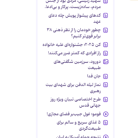
شهید رئیسی، مردی بود از جنس
مردم، ساده‌زیست، پرکار و بی‌ادعا.
کدهای پیشواز پویش چله دعای
عهد
چطور خودمان را از نظر ذهنی ۳۸
برابر قوی‌تر کنیم؟
کن ۲۰۲۵؛ جشنواره‌ای علیه خانواده
راز افرادی که کمتر ضرر می‌کنند!
دورود، سرزمین شگفتی‌های
طبیعت
جان فدا
نماز لیله الدفن برای شهدای بیت
رهبری
طرح اختصاصی تبیان ویژه روز
جهانی قدس
فومو؛ غول جیب‌بر فضای مجازی!
۵ غذای سریع و سالم برای
طبیعت‌گردی
نتیجه حمله آمریکا به ایران