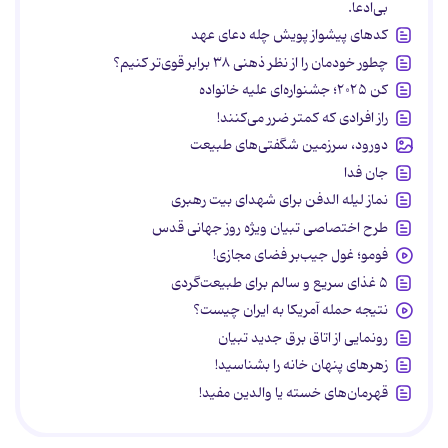
بی‌ادعا.
کدهای پیشواز پویش چله دعای عهد
چطور خودمان را از نظر ذهنی ۳۸ برابر قوی‌تر کنیم؟
کن ۲۰۲۵؛ جشنواره‌ای علیه خانواده
راز افرادی که کمتر ضرر می‌کنند!
دورود، سرزمین شگفتی‌های طبیعت
جان فدا
نماز لیله الدفن برای شهدای بیت رهبری
طرح اختصاصی تبیان ویژه روز جهانی قدس
فومو؛ غول جیب‌بر فضای مجازی!
۵ غذای سریع و سالم برای طبیعت‌گردی
نتیجه حمله آمریکا به ایران چیست؟
رونمایی از اتاق برق جدید تبیان
زهرهای پنهان خانه را بشناسید!
قهرمان‌های خسته یا والدین مفید!