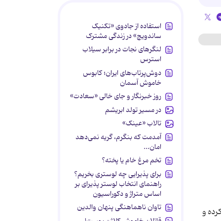
استفاده از جادوی «تکنیک
ساندویچ» در زندگی مشترک
لنگرهای نجات در برابر سیلاب
استرس
دوش‌پرتاب‌های ایران؛ کابوس
خاموش آسمان
روز خبرنگار و جای خالی «سعادت»
در مسیر تولد ابریشم
تالاب «عینک»
آمدمت که بنگرم، گریه نمی‌دهد
امان...
تخم مرغ خام یا پخته؟
برای پذیرایی چه لوستری بخریم؟
راهنمای انتخاب لوستر پذیرای بر
اساس متراژ و دکوراسیون
تاوان ناهماهنگی پنهان والدین
رده و
قاتلان خاموش کلاژن پوست!