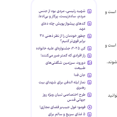
شهید رئیسی، مردی بود از جنس
 است و
مردم، ساده‌زیست، پرکار و بی‌ادعا.
کدهای پیشواز پویش چله دعای
عهد
چطور خودمان را از نظر ذهنی ۳۸
برابر قوی‌تر کنیم؟
 است و
کن ۲۰۲۵؛ جشنواره‌ای علیه خانواده
راز افرادی که کمتر ضرر می‌کنند!
شوند.
دورود، سرزمین شگفتی‌های
طبیعت
جان فدا
نماز لیله الدفن برای شهدای بیت
رهبری
طرح اختصاصی تبیان ویژه روز
 می‌توانید
جهانی قدس
فومو؛ غول جیب‌بر فضای مجازی!
۵ غذای سریع و سالم برای