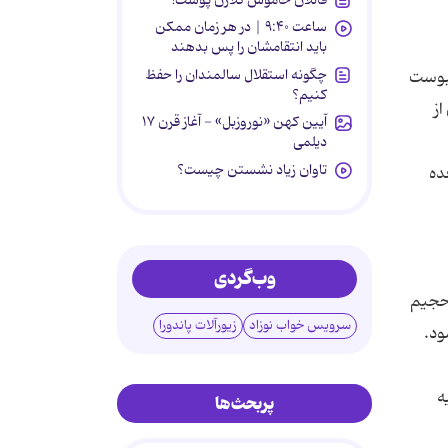
ساعت ۹:۴۰ | در هر زمان ممکن
باید انتقامشان را پس بدهند
چگونه استقلال سالمندان را حفظ
دو سر ضدیبوست
کنیم؟
از
آیین کهن «نوروزبل» - آغاز قرن ۱۷
دیلمی
تاوان زیاد نشستن چیست؟
عده
وب‌گردی
 حجیم
سرویس خواب نوزاد
زیورآلات پاندورا
ود.
ه
پربحث‌ها