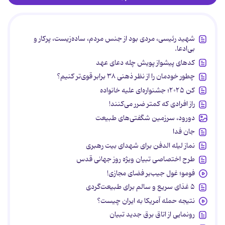
شهید رئیسی، مردی بود از جنس مردم، ساده‌زیست، پرکار و
بی‌ادعا.
کدهای پیشواز پویش چله دعای عهد
چطور خودمان را از نظر ذهنی ۳۸ برابر قوی‌تر کنیم؟
کن ۲۰۲۵؛ جشنواره‌ای علیه خانواده
راز افرادی که کمتر ضرر می‌کنند!
دورود، سرزمین شگفتی‌های طبیعت
جان فدا
نماز لیله الدفن برای شهدای بیت رهبری
طرح اختصاصی تبیان ویژه روز جهانی قدس
فومو؛ غول جیب‌بر فضای مجازی!
۵ غذای سریع و سالم برای طبیعت‌گردی
نتیجه حمله آمریکا به ایران چیست؟
رونمایی از اتاق برق جدید تبیان