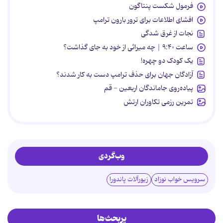
فرمول شکست پنتاگون
افشای اطلاعات برای ترور بارون ترامپ
نجات از غرق شدگی
ساعت ۹:۴۰ | چه میراثی از خود به جای گذاشت؟
یک کودک دو چهره!
آزادگان جهان برای حذف ترامپ دست به کار شدند؟
پیاده‌روی جاماندگان اربعین - قم
تمرین رزمی تکاوران ارتش
وب‌گردی
سرویس خواب نوزاد
زیورآلات پاندورا
پربحث‌ها