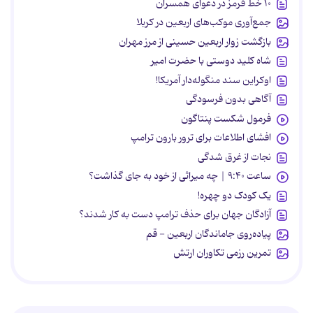
۱۰ خط قرمز در دعوای همسران
جمع‌آوری موکب‌های اربعین در کربلا
بازگشت زوار اربعین حسینی از مرز مهران
شاه کلید دوستی با حضرت امیر
اوکراین سند منگوله‌دار آمریکا!
آگاهی بدون فرسودگی
فرمول شکست پنتاگون
افشای اطلاعات برای ترور بارون ترامپ
نجات از غرق شدگی
ساعت ۹:۴۰ | چه میراثی از خود به جای گذاشت؟
یک کودک دو چهره!
آزادگان جهان برای حذف ترامپ دست به کار شدند؟
پیاده‌روی جاماندگان اربعین - قم
تمرین رزمی تکاوران ارتش