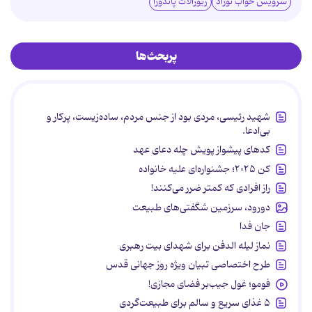
سرویس خواب نوزاد
زیورآلات پاندورا
پربحث‌ها
شهید رئیسی، مردی بود از جنس مردم، ساده‌زیست، پرکار و
بی‌ادعا.
کدهای پیشواز پویش چله دعای عهد
کن ۲۰۲۵؛ جشنواره‌ای علیه خانواده
راز افرادی که کمتر ضرر می‌کنند!
دورود، سرزمین شگفتی‌های طبیعت
جان فدا
نماز لیله الدفن برای شهدای بیت رهبری
طرح اختصاصی تبیان ویژه روز جهانی قدس
فومو؛ غول جیب‌بر فضای مجازی!
۵ غذای سریع و سالم برای طبیعت‌گردی