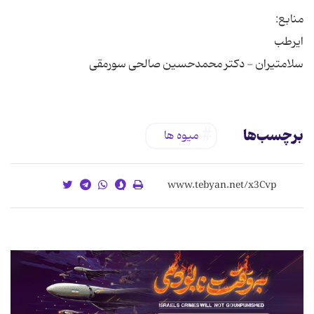
سلامتیران - دکتر محمدحسین صالحی سورمقی
برچسب‌ها
ميوه ها