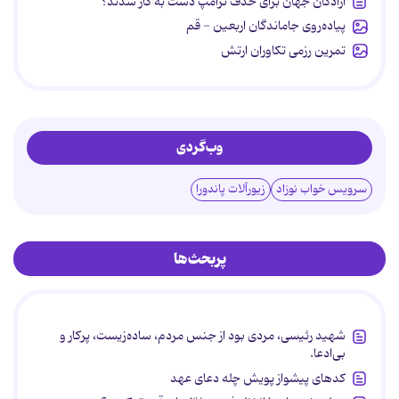
آزادگان جهان برای حذف ترامپ دست به کار شدند؟
پیاده‌روی جاماندگان اربعین - قم
تمرین رزمی تکاوران ارتش
وب‌گردی
سرویس خواب نوزاد
زیورآلات پاندورا
پربحث‌ها
شهید رئیسی، مردی بود از جنس مردم، ساده‌زیست، پرکار و
بی‌ادعا.
کدهای پیشواز پویش چله دعای عهد