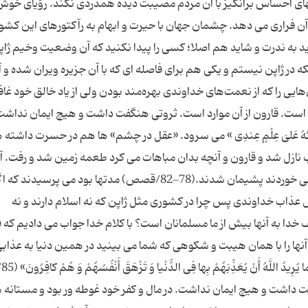
بارتهای احساس برانگیز با آن مردم مصیبت دیده همدردی نکند. رؤیای خوش
آن فراری می دهد. چشمان جهان با حیرت و ابهام به رآکتورهای این کشو
به ندرت و شاید هم اصلا؛ کسی را پیدا نکنید که آن وضعیت وخیم ژاپن
نکه در ژاپن نیستم و یکی هم برای فاصله ای که با آن جزیره ویران شده و آ
هایی را که از نعمت‌های خداوندی بهره‌مند بودن ولی از یاد خالق خود غا
 است. قارون از آن موارد است. ثروتی هنگفت داشت و هیچ ایمان نداشت.
ِیتُهُ عَلىَ‏ عِلْمٍ عِندِى » می سرود. «عقل در چشم» ها هم در حسرت داشته 
 نازل شد و قارون و آنچه بدان مباهات می کرد طعمه زمین شد و رفت. آ
مردم ظاهربین ناگهان به خود آمدند و از حسرتی که می خوردند پشیمان شدند.(78-82/قصص) مدتها بود می پرسیدند ک
 عذاب خداوندی پس چرا در کشوری مثل ژاپن که نه اسلام دارند و نه
ا به آنها بیش از ما مسلمانان است؟ با کلام خدا جواب می دادیم که ف
 آنها را با همان هیبت و شکوهی که شما می بینید در همین دنیا به عذاب
سخت گرفتا
گفت داشت و هیچ ایمان نداشت. در مال و کفر خود غوطه ور بود و مستانه 