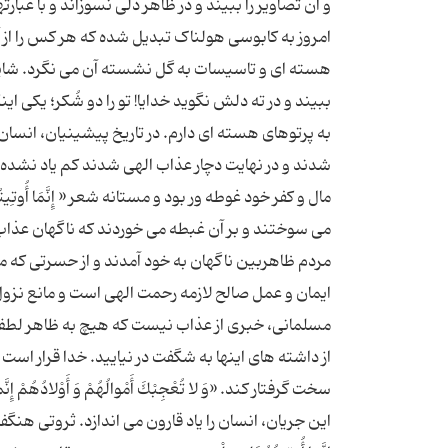
و آن تصاویر را ببیند و در ظاهر دلی نسوزاند و با ع
امروز به کابوسی هولناک تبدیل شده که هر کس را از 
هسته ای و تاسیسات به گل نشسته آن می نگرد. شاید 
ببیند و در ته دلش نگوید خدایا! تو را دو شُکر؛ یکی ای
به پرتوهای هسته ای دارم. در تاریخ پیشینیان، انسان‌
شدند و در نهایت دچار عذاب الهی شدند کم یاد نشده
مال و کفر خود غوطه ور بود و مستانه شعر « إِنَّمَا أُوت
می سوختند و بر آن غبطه می خوردند که ناگهان عذاب
ایمان و عمل صالح لازمه رحمت الهی است و مانع نزول
مسلمانی، خبری از عذاب نیست که هیچ به ظاهر لطف خد
از داشته های اینها به شگفت در نیایید. خدا قرار است
این جریان، انسان را یاد قارون می اندازد. ثروتی هن