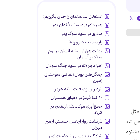
استقلال سالمندان را جدی بگیریم!
هنر مادری در سایه‌ فقدان پدر
مادری در سایه سوگ پدر
راز صمیمیت زوج‌ها
روایت هزاران ساله انسان بر بوم
سنگ و آسمان
اهرام مِروئه در سایه جنگ سودان
جنگل‌های یونان؛ نقاشیِ سوخته‌ی
زمین
تازه‌ترین وضعیت تنگه هرمز
۱۰ خط قرمز در دعوای همسران
جمع‌آوری موکب‌های اربعین در
 مثل
کربلا
بازگشت زوار اربعین حسینی از مرز
 می شد
مهران
 بشنود
شاه کلید دوستی با حضرت امیر