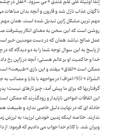
إِنَّمَا أُوتِیتُهُ عَلىَ‏ عِلْمٍ عِندِى » می سرود. «
ناگهان عذاب نازل شد و قارون و آنچه بدان مباهات 
مهم ترین مشکل ژاپن تبدیل شده است، همان مهم ترین
روشن است که این سخن به معنای انکار پیشرفت ص
عمل صالح نباشد همان که در دست مومنین خیر است و
از پاسخ به این سوال توجه شما را به دو دیدگاه که در
خدا و حاکمیت او بر عالم هستی؛ آنچه در ژاپن رخ داد
ممکن است «اتفاق» بیفتد و این بازی «طبیعت» است که یک روز 
السَّرَّاءُ » (95/اعراف) در مواجهه با بلایا و 
گرفتاریها که برای ما پیش آمد، چیز تازه‏اى نیست؛ پدر
حادثه ای که در نهایت دلیل خاصی ندارد و طبیعت هم
ندارند. خلاصه اینکه زمین خودش لرزید؛ به لرزش ز
ویران شد. با کلام خدا جواب می دادیم که فرمود: از دا