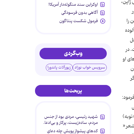
 ژاپن،
اوکراین سند منگوله‌دار آمریکا!
ر
آگاهی بدون فرسودگی
 را
فرمول شکست پنتاگون
لوده
فل
 در
وب‌گردی
های او
سرویس خواب نوزاد
زیورآلات پاندورا
ن
ه اگر
پربحث‌ها
رمود:
ی
ر کند. «وَ لا تُعْجِبْكَ أَمْوالُهُمْ وَ أَوْلادُهُمْ إِنَّما یُرِیدُ اللَّهُ أَنْ یُعَذِّبَهُمْ بِها فِی الدُّنْیا وَ تَزْهَقَ أَنْفُسُهُمْ وَ هُمْ كافِرُونَ» (85/توبه)
شهید رئیسی، مردی بود از جنس
مردم، ساده‌زیست، پرکار و بی‌ادعا.
شعر «
کدهای پیشواز پویش چله دعای