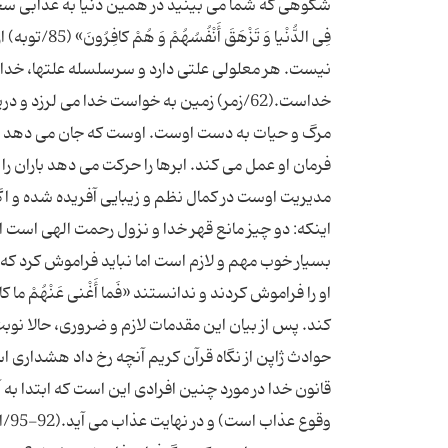
شکوهی که شما می بینید در همین دنیا به عذابی سخت گرفتار کند. «وَ 
فِی الدُّنْیا
نیست. هر معلولی علتی دارد و سرسلسله علتها، خداو
بسیار خوب مهم و لازم است اما نباید فراموش کرد که 
او را فراموش کردند و ندانستند «فَما أَغْنى‏ عَنْهُمْ ما 
کند. پس از بیان این مقدمات لازم و ضروری، حالا نوب
حوادث ژاپن از نگاه قرآن کریم آنچه رخ داد هشداری اس
قانون خدا در مورد چنین افرادی این است که ابتدا به
وقو