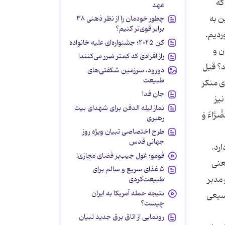
که
عهد
ن به
چطور خودمان را از نظر ذهنی ۳۸
برابر قوی‌تر کنیم؟
ردیم.
کن ۲۰۲۵؛ جشنواره‌ای علیه خانواده
ن و
راز افرادی که کمتر ضرر می‌کنند!
د؟ قبل
دورود، سرزمین شگفتی‌های
طبیعت
ی منکر
جان فدا
نیز
نماز لیله الدفن برای شهدای بیت
َاءُ وَ
رهبری
طرح اختصاصی تبیان ویژه روز
جهانی قدس
ارد.
فومو؛ غول جیب‌بر فضای مجازی!
 اینها «اتفاق» یعنی
۵ غذای سریع و سالم برای
مدبر
طبیعت‌گردی
نتیجه حمله آمریکا به ایران
وسیعی
چیست؟
رونمایی از اتاق برق جدید تبیان