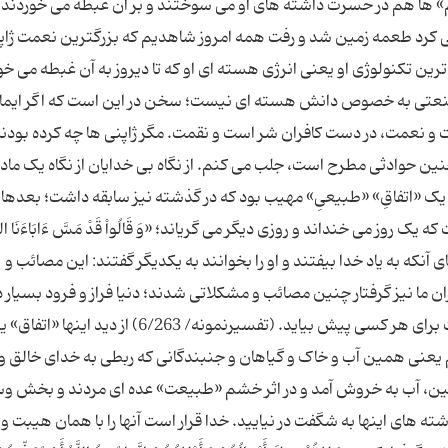
عقل در چشم» ها هم در حسرت داشته های او می سوختند و بر آن غبطه می خوردند 
می کرد طعمه زمین شد و رفت همه امروز شاهدیم که بزرگترین نعمت ژاپ
 تکنولوژی او یعنی انرژی هسته ای او که تا دیروز به آن غبطه می خو
نعتی به خصوص دانش هسته ای نیست؛ سخن در این است که اگر ایما
 نعمت، در دست کافران شر است و نقمت. مگر ژاپنی ها چه کرده بودن
 چنین حوادثی مطرح است، جلب می کنم. از نگاه بی خدایان از نگاه یک ماد
 یک «اتفاقِ» «طبیعیِ» مهیب بود که در گذشته نیز سابقه داشت؛ بعدها 
می خنداند و روزی دیگر می گریاند؛ «وَ قَالُواْ قَدْ مَسَّ ءَابَاءَنَا الضَّرّ
مصائب به جای آنکه به یاد خدا بیفتند و او را بخوانند به یکدیگر گفتند: این مصائب و
ان ما نیز گرفتار چنین مصائب و مشكلاتى شدند؛ دنیا فراز و فرود بسیار د
این اتفاقات امواجى ناپایدار و زودگذرند که ممکن است برای هر کسی پیش بیاید. (تفسیرنمونه/ 6/263) از دید
 یعنی همین آب و خاک و گیاهان و جنبندگانی که ربطی به خدای خالق و 
مین، آب به خروش آمد و در اثر خشم «طبیعت» عده ای مردند و بخش 
شته های اینها به شگفت در نیایید. خدا قرار است آنها را با همان هیبت و