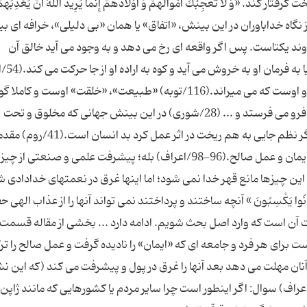
لا تُعْجِبْكَ أَمْوالُهُمْ وَ أَوْلادُهُمْ إِنَّما یُرِیدُ اللَّهُ أَنْ یُعَذِّبَهُمْ
 وَ تَزْهَقَ أَنْفُسُهُمْ وَ هُمْ كافِرُونَ» (85/توبه) از نگاه خداباوران در این بینش، «اتفاق» یا همان «بی دلیلی»، خرافه ا
ند یکتاست. پس اگر واقعه ای رخ می دهد و به وجود می آید خالق آن
خداست.(62/زمر) زمین به
مرگ و حیات به دست اوست. اوست که جان می دهد و اوست که می میراند.(116/توبه) «طبیعت»، «خلقت» اوست و
فرمان او عمل می کند. ابرها را حرکت می دهد باران را فرو می فرستد و ... (28/شوری) در این بینش جهانی که مخلوق و تحت
مدیریت اوست در کمال نظم و زیبایی آفریده شده و اگر نظم جایی به هم ریخت د
اینکه: دو چیز مانع قهر خدا و نزول رحمت الهی است ایمان و عمل صالح.(96-98/اعراف) بله؛ پیشرفت علمی و صنعتی 
این چیزها مانع قهر خدا نمی شود؛ اما اینها غرق در نعمتهای خدادادی 
كانُوا یَكْسِبُونَ » آنچه ساختند و پرداختند نمی تواند آنها را از عذاب الهی 
ت آن است که وارد اصل بحث شویم. ادامه دارد ... بخشی از مقاله قسمت 
ت برای هر فرد و جامعه ای که «ایمان» را نادیده گرفت و عمل صالح را تر
 آنان مهلت می دهد بعد آنها را غرق در پول و پیشرفت می کند (که این نش
ع عذاب است) و در نهایت عذاب می آید.(92-95/اعراف) سوال: اگر اینطور است چرا سایر مردم یا کشورهایی که مانند ژاپن