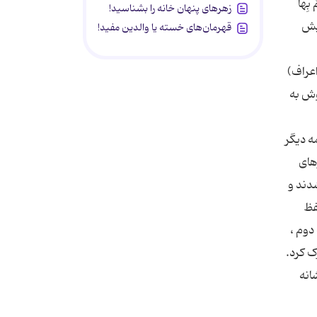
 بِها
زهرهای پنهان خانه را بشناسید!
ی بیش
قهرمان‌های خسته یا والدین مفید!
 خواست خدا می لرزد و دریا به فرمان او به خروش می آید و کوه به اراده او از جا حرکت می کند.(54/اعراف)
 کاملا گوش به
ر اثر عمل کرد بد انسان است.(41/روم) مقدمه دیگر
از چیزهای
شدند و
حفظ
دوم ،
ک کرد.
انه