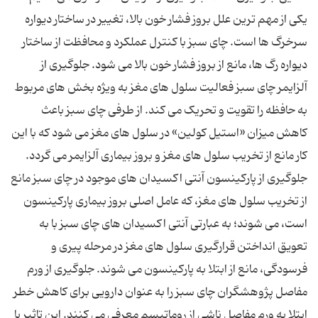
یکی از مهم ترین علل بروز فشار خون بالا، تغییر در ساختار دیواره
سرخرگ ها است. چای سبز با کنترل عملکرد و محافظت از ساختار
دیواره رگ ها، مانع از بروز فشار خون بالا می شود. جلوگیری از
آلزایمر چای سبز فعالیت سلول های مغز به ویژه بخش های مربوط
به حافظه را تقویت و تحریک می کند. از طرفی چای سبز باعث
کاهش میزان «استیل کولین» در سلول های مغز می شود که با این
کار مانع از تخریب سلول های مغز و بروز بیماری آلزایمر می گردد.
جلوگیری از پارکینسون آنتی اکسیدان های موجود در چای سبز مانع
از تخریب سلول های مغز، که عامل اصلی بروز بیماری پارکینسون
است، می شوند؛ به عبارتی آنتی اکسیدان های چای سبز با به
تعویق انداختن قرارگیری سلول های مغز در مرحله پیری و
فرسودگی، مانع از ابتلا به پارکینسون می شوند. جلوگیری از ورم
مفاصل پژوهشگران چای سبز را به عنوان دارویی برای کاهش خطر
ابتلا به ورم مفاصل ناشی از روماتیسم معرفی می کنند. این تاثیر با