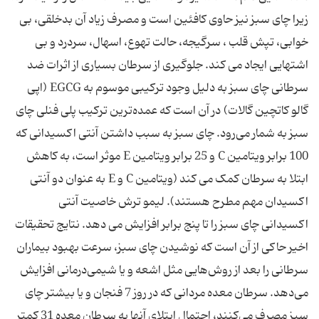
زیرا چای سبز نیز حاوی کافئین است و مصرف زیاد آن بدخلقی، بی
خوابی، تپش قلب ، سرگیجه، حالت تهوع، اسهال، سردرد و بی
اشتهایی ایجاد می کند. جلوگیری از سرطان بسیاری از اثرات ضد
سرطانی چای سبز به دلیل وجود ترکیبی موسوم به EGCG (اپی
گالو کاتچین گالات) در آن است که عمده‌ترین ترکیب پلی فنلی چای
سبز به ‌شمار می‌رود. چای سبز به سبب داشتن آنتی اکسیدانی که
100 برابر ویتامین C و 25 برابر ویتامین E موثر است، به کاهش
ابتلا به سرطان کمک می کند (ویتامین C و E به عنوان دو آنتی
اکسیدان مهم مطرح هستند). لیمو ترش خاصیت آنتی
اکسیدانی چای سبز را تا پنج برابر افزایش می دهد. نتایج تحقیقات
اخیر حاکی از آن است که نوشیدن چای سبز، سرعت بهبود بیماران
سرطانی را بعد از روش‌هایی مثل اشعه و یا شیمی‌درمانی افزایش
می‌دهد. سرطان معده مردانی که در روز 7 فنجان و یا بیشتر چای
سبز مصرف می‌کنند، احتمال ابتلای آنها به سرطان معده 31 کمتر