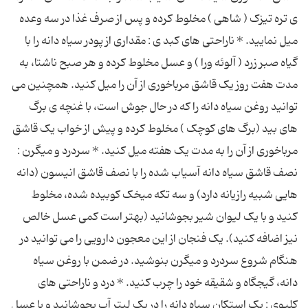
ی تره تیزک ( شاهی ) مخلوط کرده و پس از صرف غذا در سه وعده
میل نمایید. * ناراحتی های کبد ی : مقداری از پودر سیاه دانه را با
گیاه صبر زرد ( آلوئه ورا ) و عسل مخلوط کرده و هر صبح ناشتا، به
مدت هفت روز یک قاشق مرباخوری از آن را میل کنید. همچنین می
توانید روغن سیاه دانه را که در حال جوش است، با غنچه ی برگ
های بید (برگ های کوچک ) مخلوط کرده و پیش از خواب یک قاشق
مرباخوری از آن را به مدت یک هفته میل کنید. * سردرد و میگرن :
نصف قاشق سیاه دانه آسیاب شده را با نصف قاشق انیسون (دانه
هایی شبیه رازیانه دارد) و سه تکه میخک کوبیده شده، مخلوط
کنید و با یک لیوان شیر بجوشانید (بهتر است کمی عسل خالص
نیز اضافه کنید). یک فنجان از این معجون دارویی را می توانید در
هنگام شروع سردرد و میگرن بنوشید. در ضمن با روغن سیاه
دانه، گیجگاه و شقیقه خود را چرب کنید. * درد و ناراحتی های
کلیوی : یک استکان سیاه دانه را در یک لیتر آب بجوشانید و با عسل