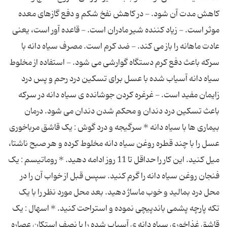
کاهش مدت آن شود. - در کاهش نفخ شکم و دفع گازهای معده
موثر است. - زیاد کننده شیر مادران است. - قاعده آور است، یعنی
عادت ماهانه را باز می کند. - ضد کرم است. مصرف سیاه دانه با
سرکه باعث دفع کرم دستگاه گوارشی می شود. - استفاده از مخلوط
سیاه دانه آسیاب شده با عسل برای تسکین درد رحم و پس درد
زایمان مفید است. - غرغره کردن جوشانده ی سیاه دانه در سرکه
باعث تسکین درد دندان و محکم شدن دندان می شود. درمان
بیماری ها با سیاه دانه * سرگیجه و درد گوش : یک قاشق مرباخوری
عسل را با چند قطره روغن سیاه دانه مخلوط کرده و هر صبح ناشتا،
میل کنید. این کار را حداقل تا 11 روز ادامه دهید. * روماتیسم : یک
فنجان روغن سیاه دانه را گرم کنید. سپس قبل از خواب آن را در
محل درد بمالید و خوب ماساژ دهید. بعد محل مورد نظر را با یک
تکه پارچه پشمی باندپیچی نموده و استراحت کنید. * اسهال : یک
قاشق غذاخوری سیاه دانه ی آسیاب شده را با نصف استکان عصاره