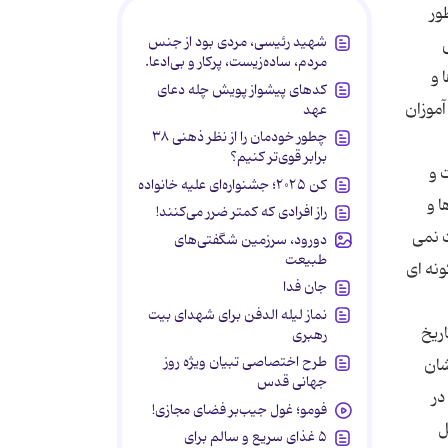
شهید رئیسی، مردی بود از جنس
مردم، ساده‌زیست، پرکار و بی‌ادعا.
کدهای پیشواز پویش چله دعای
عهد
چطور خودمان را از نظر ذهنی ۳۸
برابر قوی‌تر کنیم؟
کن ۲۰۲۵؛ جشنواره‌ای علیه خانواده
راز افرادی که کمتر ضرر می‌کنند!
دورود، سرزمین شگفتی‌های
طبیعت
جان فدا
نماز لیله الدفن برای شهدای بیت
رهبری
طرح اختصاصی تبیان ویژه روز
جهانی قدس
فومو؛ غول جیب‌بر فضای مجازی!
۵ غذای سریع و سالم برای