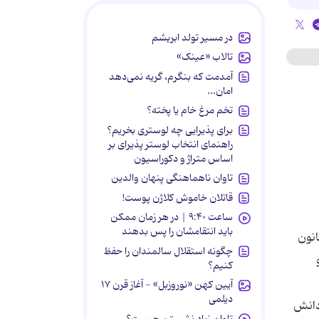
در مسیر تولد ابریشم
تالاب «عینک»
آمدمت که بنگرم، گریه نمی‌دهد
امان...
تخم مرغ خام یا پخته؟
برای پذیرایی چه لوستری بخریم؟
راهنمای انتخاب لوستر پذیرای بر
اساس متراژ و دکوراسیون
تاوان ناهماهنگی پنهان والدین
قاتلان خاموش کلاژن پوست!
ساعت ۹:۴۰ | در هر زمان ممکن
باید انتقامشان را پس بدهند
ا یك برنامه ریزی منسجم حداقل 20 دقیقه قبل از شروع مراسم آغازین مدرسه در محوطه حیاط مدرسه حضور پیدا كرده و با سر دادن شعارهای جمعی، حماسی و انقلابی به ورزش عمومی بپردازند. این برنامه علاوه بر تاثیر تبلیغاتی در بین دیگر دانش آموزان و ایجاد زمینه های حضور آنان در این حركت جمعی، موجب نشاط و شادابی و آمادگی برای حضور فعال بر سر كلاس درس می شود. ب- ورزشهای اختصاصی سازمان بسیج دانش آموزی به تفكیك مقاطع تحصیلی اقدام به تشكیل تیم های ورزشی، برگزاری مسابقات در سطح مدرسه، حوزه های مقاومت، شهرستانها، استان ها و نهایتاً با برگزاری مسابقات جشنواره بزرگ فرهنگی، ورزشی بسیج دانش آموزی موجبات حضور ورزشكاران پر تلاش بسیجی را در عرصه های رقابت كشوری فراهم می سازد. مسابقات پنجگانه بسیج دانش آموزی در رش
چگونه استقلال سالمندان را حفظ
کنیم؟
آیین کهن «نوروزبل» - آغاز قرن ۱۷
دیلمی
تاوان زیاد نشستن چیست؟