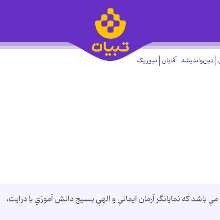
دین‌واندیشه
آقایان
نیوزیک
ي باشد كه نمايانگر آرمان ايماني و الهي بسيج دانش آموزي با درايت،