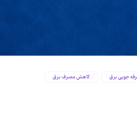
فه جویی برق
کاهش مصرف برق