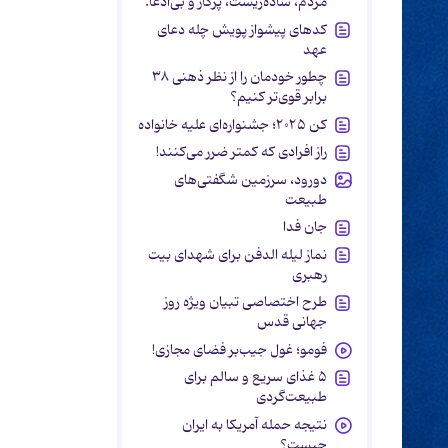
مردم، ساده‌زیست، پرکار و بی‌ادعا.
کدهای پیشواز پویش چله دعای
عهد
چطور خودمان را از نظر ذهنی ۳۸
برابر قوی‌تر کنیم؟
کن ۲۰۲۵؛ جشنواره‌ای علیه خانواده
راز افرادی که کمتر ضرر می‌کنند!
دورود، سرزمین شگفتی‌های
طبیعت
جان فدا
نماز لیله الدفن برای شهدای بیت
رهبری
طرح اختصاصی تبیان ویژه روز
جهانی قدس
فومو؛ غول جیب‌بر فضای مجازی!
۵ غذای سریع و سالم برای
طبیعت‌گردی
نتیجه حمله آمریکا به ایران
چیست؟