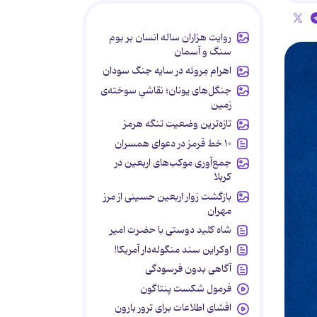
روایت هزاران ساله انسان بر بوم
سنگ و آسمان
اهرام مِروئه در سایه جنگ سودان
جنگل‌های یونان؛ نقاشیِ سوخته‌ی
زمین
تازه‌ترین وضعیت تنگه هرمز
۱۰ خط قرمز در دعوای همسران
جمع‌آوری موکب‌های اربعین در
کربلا
بازگشت زوار اربعین حسینی از مرز
مهران
شاه کلید دوستی با حضرت امیر
اوکراین سند منگوله‌دار آمریکا!
آگاهی بدون فرسودگی
فرمول شکست پنتاگون
افشای اطلاعات برای ترور بارون