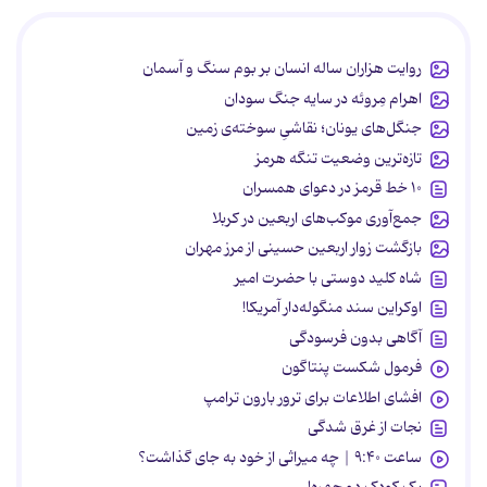
روایت هزاران ساله انسان بر بوم سنگ و آسمان
اهرام مِروئه در سایه جنگ سودان
جنگل‌های یونان؛ نقاشیِ سوخته‌ی زمین
تازه‌ترین وضعیت تنگه هرمز
۱۰ خط قرمز در دعوای همسران
جمع‌آوری موکب‌های اربعین در کربلا
بازگشت زوار اربعین حسینی از مرز مهران
شاه کلید دوستی با حضرت امیر
اوکراین سند منگوله‌دار آمریکا!
آگاهی بدون فرسودگی
فرمول شکست پنتاگون
افشای اطلاعات برای ترور بارون ترامپ
نجات از غرق شدگی
ساعت ۹:۴۰ | چه میراثی از خود به جای گذاشت؟