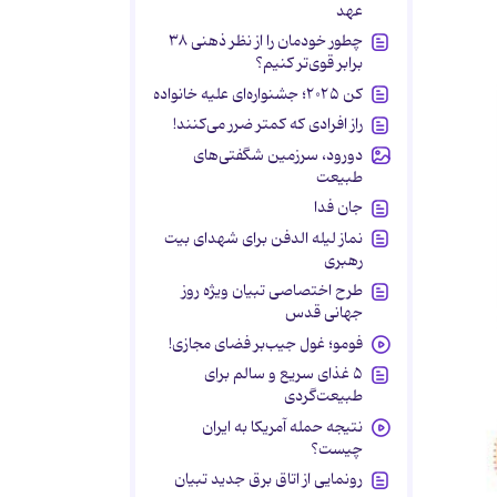
عهد
چطور خودمان را از نظر ذهنی ۳۸
برابر قوی‌تر کنیم؟
کن ۲۰۲۵؛ جشنواره‌ای علیه خانواده
راز افرادی که کمتر ضرر می‌کنند!
دورود، سرزمین شگفتی‌های
طبیعت
جان فدا
نماز لیله الدفن برای شهدای بیت
رهبری
طرح اختصاصی تبیان ویژه روز
جهانی قدس
فومو؛ غول جیب‌بر فضای مجازی!
۵ غذای سریع و سالم برای
طبیعت‌گردی
نتیجه حمله آمریکا به ایران
چیست؟
رونمایی از اتاق برق جدید تبیان