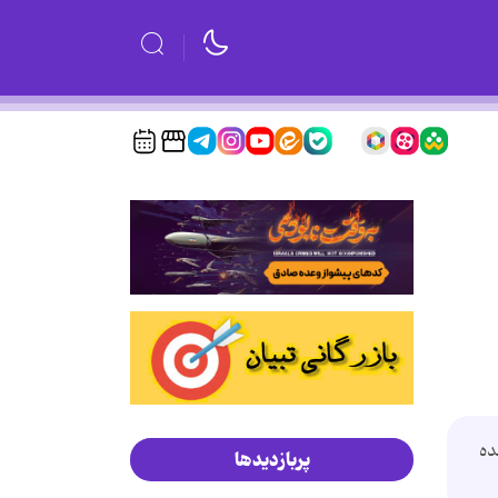
ده
پربازدیدها