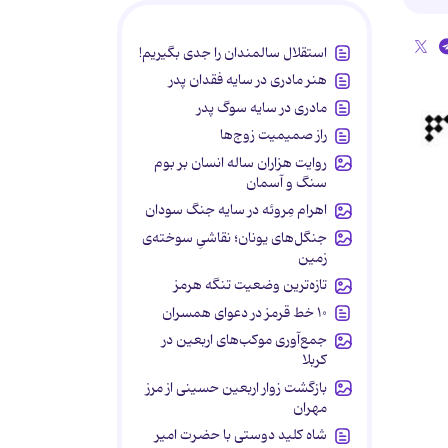
استقلال سالمندان را جدی بگیریم!
هنر مادری در سایه‌ فقدان پدر
مادری در سایه سوگ پدر
راز صمیمیت زوج‌ها
روایت هزاران ساله انسان بر بوم
سنگ و آسمان
اهرام مِروئه در سایه جنگ سودان
جنگل‌های یونان؛ نقاشیِ سوخته‌ی
زمین
تازه‌ترین وضعیت تنگه هرمز
۱۰ خط قرمز در دعوای همسران
جمع‌آوری موکب‌های اربعین در
کربلا
بازگشت زوار اربعین حسینی از مرز
مهران
شاه کلید دوستی با حضرت امیر