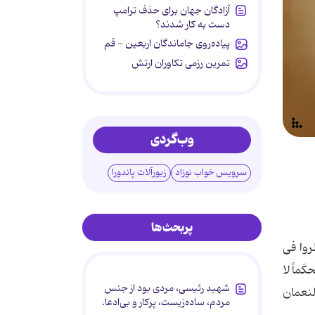
آزادگان جهان برای حذف ترامپ
دست به کار شدند؟
پیاده‌روی جاماندگان اربعین - قم
تمرین رزمی تکاوران ارتش
وب‌گردی
سرویس خواب نوزاد
زیورآلات پاندورا
پربحث‌ها
ظُروا فی
حکَماً لا
شهید رئیسی، مردی بود از جنس
(النعمان
مردم، ساده‌زیست، پرکار و بی‌ادعا.