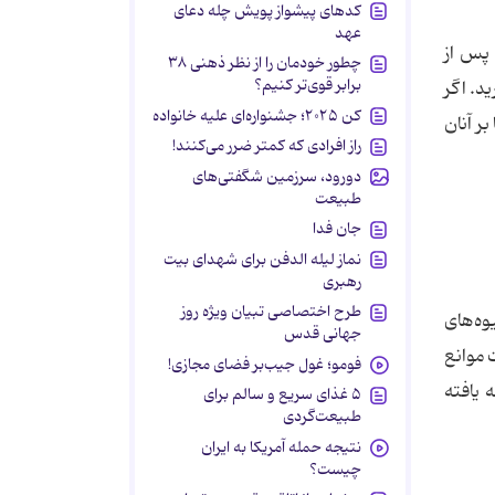
کدهای پیشواز پویش چله دعای
عهد
پس از
چطور خودمان را از نظر ذهنی ۳۸
برابر قوی‌تر کنیم؟
د. اگر
کن ۲۰۲۵؛ جشنواره‌ای علیه خانواده
ر آنان
راز افرادی که کمتر ضرر می‌کنند!
دورود، سرزمین شگفتی‌های
طبیعت
جان فدا
نماز لیله الدفن برای شهدای بیت
رهبری
طرح اختصاصی تبیان ویژه روز
وه‌های
جهانی قدس
ت موانع
فومو؛ غول جیب‌بر فضای مجازی!
 یافته
۵ غذای سریع و سالم برای
طبیعت‌گردی
نتیجه حمله آمریکا به ایران
چیست؟