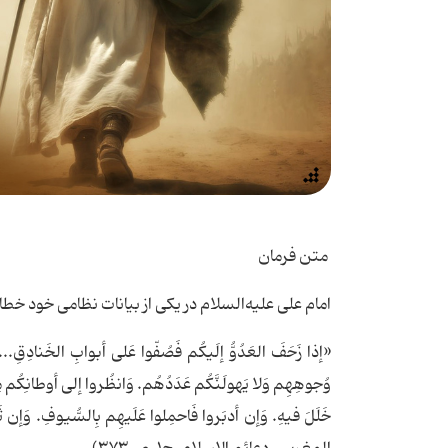
متن فرمان
امام علی علیه‌السلام در یکی از بیانات نظامی خود خطا
«إذا زَحَفَ العَدُوُّ إلَیکُم فَصُفّوا عَلی أبوابِ الخَنادِقِ.
وُجوهِهِم وَلا یَهولَنَّکُم عَدَدُهُم. وَانظُروا إلی أوطانِکُم مِنَ
خَلَلَ فیهِ. وَإن أدبَروا فَاحمِلوا عَلَیهِم بِالسُّیوفِ. وَإن ثَ