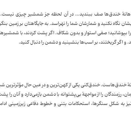
هانۀ خندق‌ها صف ببندید... در آن لحظه جز شمشیر چیزی نیست. 
شان نگاه نکنید و شمارشان شما را نهراسد. به جایگاهتان بر زمین بنگری
 را بپوشانید؛ صفی استوار و بدون شکاف. اگر پشت کردند، با شمشیرها ب
نید. و اگر گریختند، بر اسب‌ها بنشینید و دشمن را دنبال کنید.
ۀ خندق‌هاست. خندق‌کنی یکی از کهن‌ترین و در عین حال مؤثرترین شی
ان، رزمندگان را از مواجهۀ بی‌پشتوانه با دشمن بازمی‌دارد و آنان را پش
 به شکل سنگرها، استحکامات بتنی و خطوط دفاعی زیرزمینی ادامه