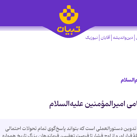
دین‌واندیشه
آقایان
نیوزیک
‌السلام
می امیرالمؤمنین علیه‌السلام
تدوین دستورالعملی است که بتواند پاسخ‌گوی تمام تحولات احتمالی
 فرار او، و از اوج فشار تا فرصت تعقیب. فرماندهان بزرگ تاریخ همواره