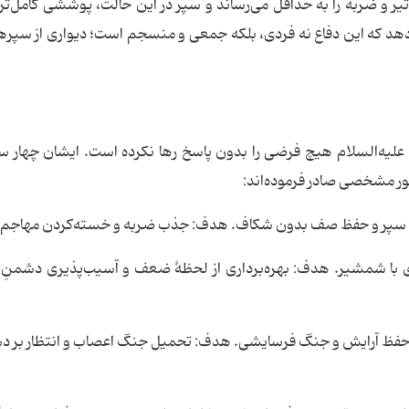
 و ضربه را به حداقل می‌رساند و سپر در این حالت، پوششی کامل‌تر
نشان می‌دهد که این دفاع نه فردی، بلکه جمعی و منسجم است؛ دیواری از سپر
 علیه‌السلام هیچ فرضی را بدون پاسخ رها نکرده است. ایشان چهار س
ور مشخصی صادر فرموده‌اند:
ه با سپر و حفظ صف بدون شکاف. هدف: جذب ضربه و خسته‌کردن مهاجم.
با شمشیر. هدف: بهره‌برداری از لحظۀ ضعف و آسیب‌پذیری دشمنِ 
حفظ آرایش و جنگ فرسایشی. هدف: تحمیل جنگ اعصاب و انتظار بر د