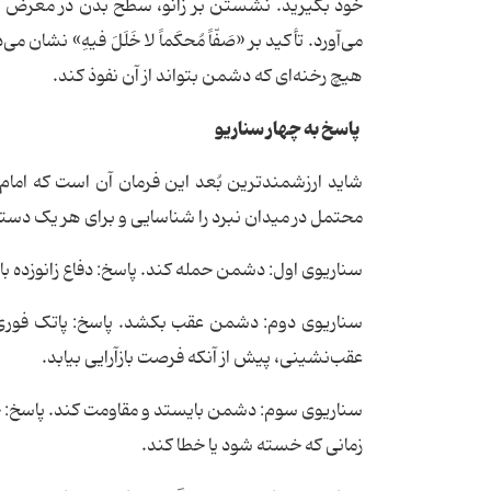
خود بگیرید. نشستن بر زانو، سطح بدن در معرض تیر
می‌آورد. تأکید بر «صَفّاً مُحکَماً لا خَلَلَ فیهِ» 
هیچ رخنه‌ای که دشمن بتواند از آن نفوذ کند.
پاسخ به چهار سناریو
شاید ارزشمندترین بُعد این فرمان آن است که امام
محتمل در میدان نبرد را شناسایی و برای هر یک دست
سناریوی اول: دشمن حمله کند. پاسخ: دفاع زانوزد
سناریوی دوم: دشمن عقب بکشد. پاسخ: پاتک فوری 
عقب‌نشینی، پیش از آنکه فرصت بازآرایی بیابد.
سناریوی سوم: دشمن بایستد و مقاومت کند. پاسخ: 
زمانی که خسته شود یا خطا کند.