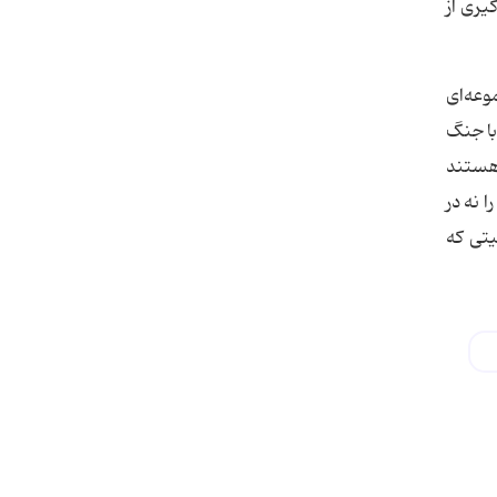
یری از
وعه‌ای
با جنگ
 هستند
 نه در
یتی که