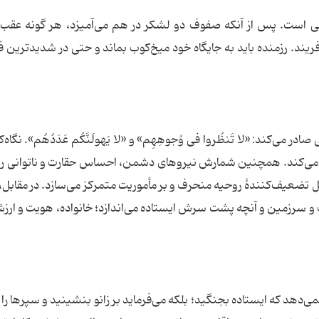
ظامی است. پس از آنکه صفوف دو لشکر در هم می‌آمیزد، هر گونه عقب
ریند. رزمنده باید به جایگاه خود میخ‌کوب بماند و حتی در شدیدترین ف
 می‌کند: «لا تَنظُروا فی وُجوهِهِم» و «لا یَهولَنَّکُم عَدَدُهُم». نگاه‌
می‌کند. همچنین شمارش نیروهای دشمن، احساس حقارت و ناتوانی را
وامل تضعیف‌کنندۀ روحیه منحرف و بر مأموریت متمرکز می‌سازد. در مقابل،
د خاک و سرزمین و آنچه پشت سرش ایستاده می‌اندازد؛ خانواده، هویت و ارز
دهد که ایستاده بجنگید؛ بلکه می‌فرماید بر زانو بنشینید و سپرها را در