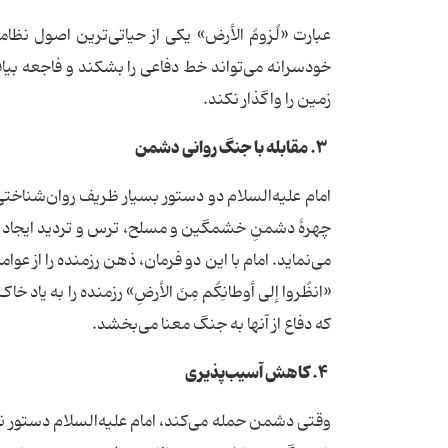
عبارت «لُزومُ الأرض» یکی از حیاتی‌ترین اصول ن
خودسرانه می‌تواند خط دفاعی را بشکند و فاجعه بیاف
زمین را واگذار نکند.
۳. مقابله با جنگ روانی دشمن
امام علیه‌السلام دو دستور بسیار ظریف روان‌شناختی صادر
چهرۀ دشمنِ خشمگین و مسلح، ترس و تردید ایجاد 
می‌نماید. امام با این دو فرمان، ذهن رزمنده را از ع
«انظُروا إلی أوطانِکُم مِنَ الأرضِ» رزمنده را به یا
که دفاع از آنها به جنگ معنا می‌بخشد.
۴. کاهش آسیب‌پذیری
وقتی دشمن حمله می‌کند، امام علیه‌السلام دستور نمی‌