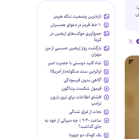
ن
ش
تازه‌ترین وضعیت تنگه هرمز
۱۰ خط قرمز در دعوای همسران
جمع‌آوری موکب‌های اربعین در
کربلا
بازگشت زوار اربعین حسینی از مرز
مهران
شاه کلید دوستی با حضرت امیر
اوکراین سند منگوله‌دار آمریکا!
آگاهی بدون فرسودگی
فرمول شکست پنتاگون
افشای اطلاعات برای ترور بارون
ترامپ
نجات از غرق شدگی
ساعت ۹:۴۰ | چه میراثی از خود به
جای گذاشت؟
یک کودک دو چهره!