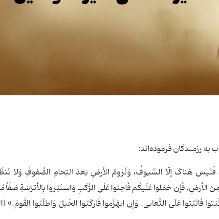
ب به رزمندگان فرموده‌اند:
.. فَلَیسَ هُناکَ إلّا السُّیوفُ، وَلُزومُ الأرضِ بَعدَ التِحامِ الصُّفوفِ وَلا تَن
 الأرضِ. فَإن حَمَلوا عَلَیکُم فَاجثوا عَلَی الرُّکَبِ وَاستَتِروا بِالأترُسَةِ صَفّاً مُ
بَتوا فَاثبُتوا عَلَی التَّعابی. وَإن انهَزَموا فَارکَبُوا الخَیلَ وَاطلُبُوا القَومَ.» 