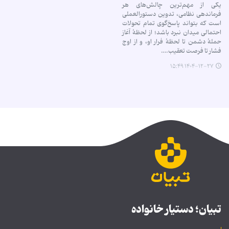
یکی از مهم‌ترین چالش‌های هر
فرماندهی نظامی، تدوین دستورالعملی
است که بتواند پاسخ‌گوی تمام تحولات
احتمالی میدان نبرد باشد؛ از لحظۀ آغاز
حملۀ دشمن تا لحظۀ فرار او، و از اوج
فشار تا فرصت تعقیب.…
۱۴۰۴-۱۲-۲۷ ۱۵:۴۹
تبیان؛ دستیار خانواده