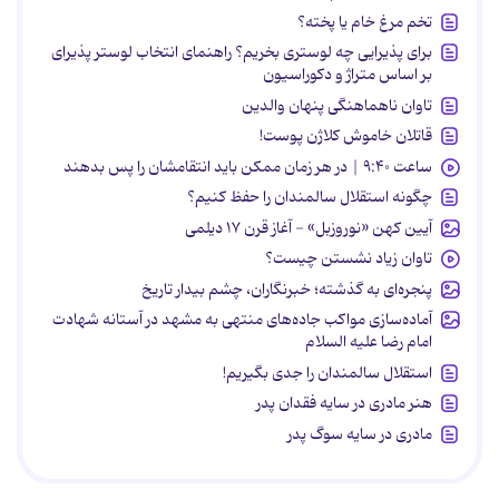
تخم مرغ خام یا پخته؟
برای پذیرایی چه لوستری بخریم؟ راهنمای انتخاب لوستر پذیرای
بر اساس متراژ و دکوراسیون
تاوان ناهماهنگی پنهان والدین
قاتلان خاموش کلاژن پوست!
ساعت ۹:۴۰ | در هر زمان ممکن باید انتقامشان را پس بدهند
چگونه استقلال سالمندان را حفظ کنیم؟
آیین کهن «نوروزبل» - آغاز قرن ۱۷ دیلمی
تاوان زیاد نشستن چیست؟
پنجره‌ای به گذشته؛ خبرنگاران، چشم بیدار تاریخ
آماده‌سازی مواکب جاده‌های منتهی به مشهد در آستانه شهادت
امام رضا علیه السلام
استقلال سالمندان را جدی بگیریم!
هنر مادری در سایه‌ فقدان پدر
مادری در سایه سوگ پدر