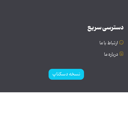
دسترسی سریع
ارتباط با ما
درباره ما
نسخه دسکتاپ
© تمامی حقوق برای موسسه فرهنگی و هنری تبیان محفوظ
است | نقل مطالب با ذکر منبع بلامانع است.
طراحی و تولید: نستوه