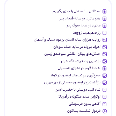
استقلال سالمندان را جدی بگیریم!
هنر مادری در سایه‌ فقدان پدر
مادری در سایه سوگ پدر
راز صمیمیت زوج‌ها
روایت هزاران ساله انسان بر بوم سنگ و آسمان
اهرام مِروئه در سایه جنگ سودان
جنگل‌های یونان؛ نقاشیِ سوخته‌ی زمین
تازه‌ترین وضعیت تنگه هرمز
۱۰ خط قرمز در دعوای همسران
جمع‌آوری موکب‌های اربعین در کربلا
بازگشت زوار اربعین حسینی از مرز مهران
شاه کلید دوستی با حضرت امیر
اوکراین سند منگوله‌دار آمریکا!
آگاهی بدون فرسودگی
فرمول شکست پنتاگون