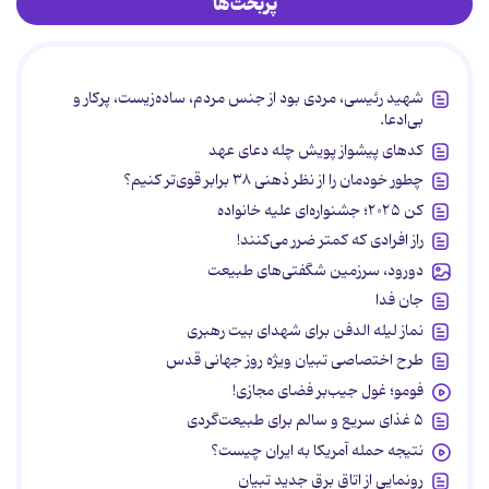
پربحث‌ها
شهید رئیسی، مردی بود از جنس مردم، ساده‌زیست، پرکار و
بی‌ادعا.
کدهای پیشواز پویش چله دعای عهد
چطور خودمان را از نظر ذهنی ۳۸ برابر قوی‌تر کنیم؟
کن ۲۰۲۵؛ جشنواره‌ای علیه خانواده
راز افرادی که کمتر ضرر می‌کنند!
دورود، سرزمین شگفتی‌های طبیعت
جان فدا
نماز لیله الدفن برای شهدای بیت رهبری
طرح اختصاصی تبیان ویژه روز جهانی قدس
فومو؛ غول جیب‌بر فضای مجازی!
۵ غذای سریع و سالم برای طبیعت‌گردی
نتیجه حمله آمریکا به ایران چیست؟
رونمایی از اتاق برق جدید تبیان