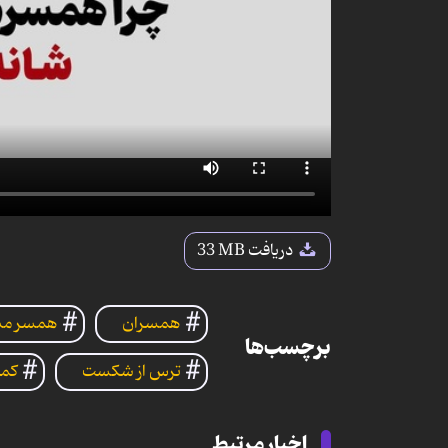
دریافت
33 MB
همسران
همسر مس
برچسب‌ها
ترس از شکست
کما
اخبار مرتبط