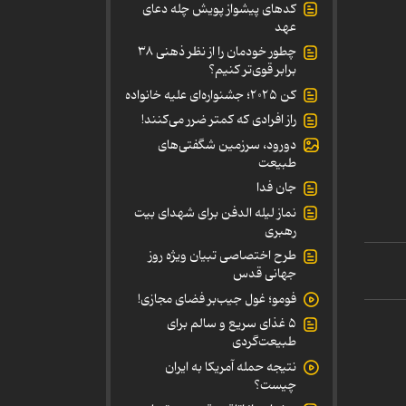
کدهای پیشواز پویش چله دعای
عهد
چطور خودمان را از نظر ذهنی ۳۸
برابر قوی‌تر کنیم؟
کن ۲۰۲۵؛ جشنواره‌ای علیه خانواده
راز افرادی که کمتر ضرر می‌کنند!
دورود، سرزمین شگفتی‌های
طبیعت
جان فدا
نماز لیله الدفن برای شهدای بیت
رهبری
طرح اختصاصی تبیان ویژه روز
جهانی قدس
فومو؛ غول جیب‌بر فضای مجازی!
۵ غذای سریع و سالم برای
طبیعت‌گردی
نتیجه حمله آمریکا به ایران
چیست؟