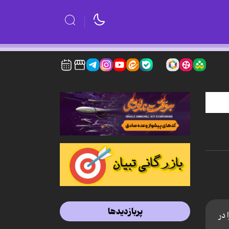
پربازدیدها
در