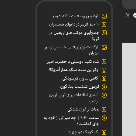
تازه‌ترین وضعیت تنگه هرمز
۱۰ خط قرمز در دعوای همسران
جمع‌آوری موکب‌های اربعین در
کربلا
بازگشت زوار اربعین حسینی از مرز
مهران
شاه کلید دوستی با حضرت امیر
اوکراین سند منگوله‌دار آمریکا!
آگاهی بدون فرسودگی
فرمول شکست پنتاگون
افشای اطلاعات برای ترور بارون
ترامپ
نجات از غرق شدگی
ساعت ۹:۴۰ | چه میراثی از خود به
جای گذاشت؟
یک کودک دو چهره!