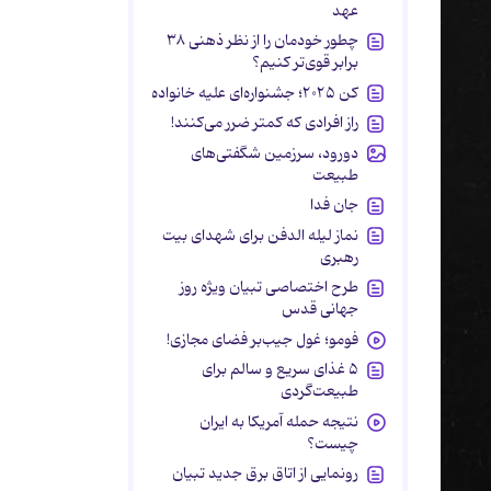
عهد
چطور خودمان را از نظر ذهنی ۳۸
برابر قوی‌تر کنیم؟
کن ۲۰۲۵؛ جشنواره‌ای علیه خانواده
راز افرادی که کمتر ضرر می‌کنند!
دورود، سرزمین شگفتی‌های
طبیعت
جان فدا
نماز لیله الدفن برای شهدای بیت
رهبری
طرح اختصاصی تبیان ویژه روز
جهانی قدس
فومو؛ غول جیب‌بر فضای مجازی!
۵ غذای سریع و سالم برای
طبیعت‌گردی
نتیجه حمله آمریکا به ایران
چیست؟
رونمایی از اتاق برق جدید تبیان