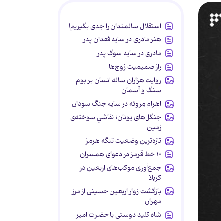
استقلال سالمندان را جدی بگیریم!
هنر مادری در سایه‌ فقدان پدر
مادری در سایه سوگ پدر
راز صمیمیت زوج‌ها
روایت هزاران ساله انسان بر بوم
سنگ و آسمان
اهرام مِروئه در سایه جنگ سودان
جنگل‌های یونان؛ نقاشیِ سوخته‌ی
زمین
تازه‌ترین وضعیت تنگه هرمز
۱۰ خط قرمز در دعوای همسران
جمع‌آوری موکب‌های اربعین در
کربلا
بازگشت زوار اربعین حسینی از مرز
مهران
شاه کلید دوستی با حضرت امیر