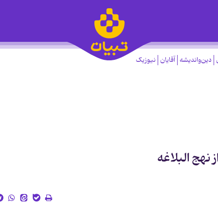
دین‌واندیشه
آقایان
نیوزیک
 نهج البلاغه