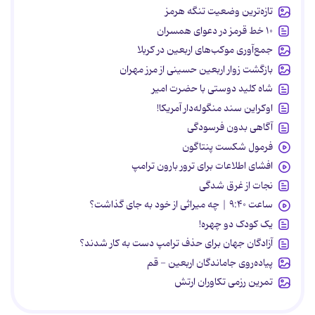
تازه‌ترین وضعیت تنگه هرمز
۱۰ خط قرمز در دعوای همسران
جمع‌آوری موکب‌های اربعین در کربلا
بازگشت زوار اربعین حسینی از مرز مهران
شاه کلید دوستی با حضرت امیر
اوکراین سند منگوله‌دار آمریکا!
آگاهی بدون فرسودگی
فرمول شکست پنتاگون
افشای اطلاعات برای ترور بارون ترامپ
نجات از غرق شدگی
ساعت ۹:۴۰ | چه میراثی از خود به جای گذاشت؟
یک کودک دو چهره!
آزادگان جهان برای حذف ترامپ دست به کار شدند؟
پیاده‌روی جاماندگان اربعین - قم
تمرین رزمی تکاوران ارتش