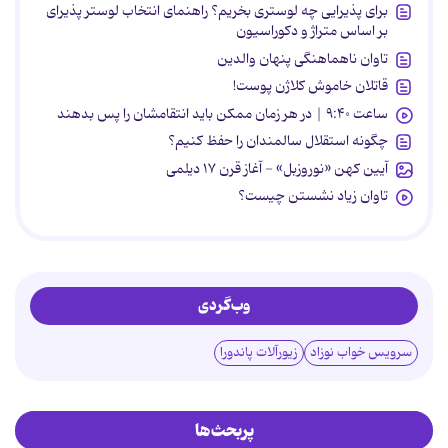
برای پذیرایی چه لوستری بخریم؟ راهنمای انتخاب لوستر پذیرای
بر اساس متراژ و دکوراسیون
تاوان ناهماهنگی پنهان والدین
قاتلان خاموش کلاژن پوست!
ساعت ۹:۴۰ | در هر زمان ممکن باید انتقامشان را پس بدهند
چگونه استقلال سالمندان را حفظ کنیم؟
آیین کهن «نوروزبل» - آغاز قرن ۱۷ دیلمی
تاوان زیاد نشستن چیست؟
وب‌گردی
سرویس خواب نوزاد
زیورآلات پاندورا
پربحث‌ها