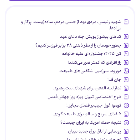
شهید رئیسی، مردی بود از جنس مردم، ساده‌زیست، پرکار و
بی‌ادعا.
کدهای پیشواز پویش چله دعای عهد
چطور خودمان را از نظر ذهنی ۳۸ برابر قوی‌تر کنیم؟
کن ۲۰۲۵؛ جشنواره‌ای علیه خانواده
راز افرادی که کمتر ضرر می‌کنند!
دورود، سرزمین شگفتی‌های طبیعت
جان فدا
نماز لیله الدفن برای شهدای بیت رهبری
طرح اختصاصی تبیان ویژه روز جهانی قدس
فومو؛ غول جیب‌بر فضای مجازی!
۵ غذای سریع و سالم برای طبیعت‌گردی
نتیجه حمله آمریکا به ایران چیست؟
رونمایی از اتاق برق جدید تبیان
زهرهای پنهان خانه را بشناسید!