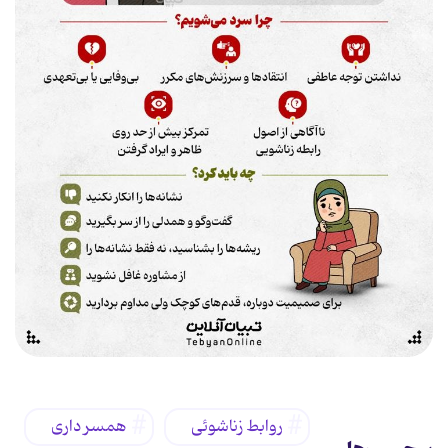
روابط زناشوئی
همسر داری