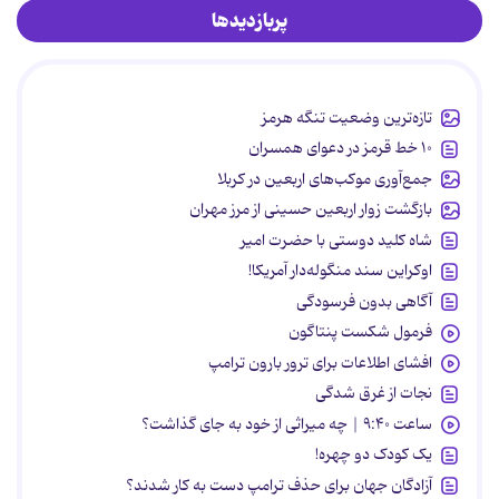
پربازدیدها
تازه‌ترین وضعیت تنگه هرمز
۱۰ خط قرمز در دعوای همسران
جمع‌آوری موکب‌های اربعین در کربلا
بازگشت زوار اربعین حسینی از مرز مهران
شاه کلید دوستی با حضرت امیر
اوکراین سند منگوله‌دار آمریکا!
آگاهی بدون فرسودگی
فرمول شکست پنتاگون
افشای اطلاعات برای ترور بارون ترامپ
نجات از غرق شدگی
ساعت ۹:۴۰ | چه میراثی از خود به جای گذاشت؟
یک کودک دو چهره!
آزادگان جهان برای حذف ترامپ دست به کار شدند؟