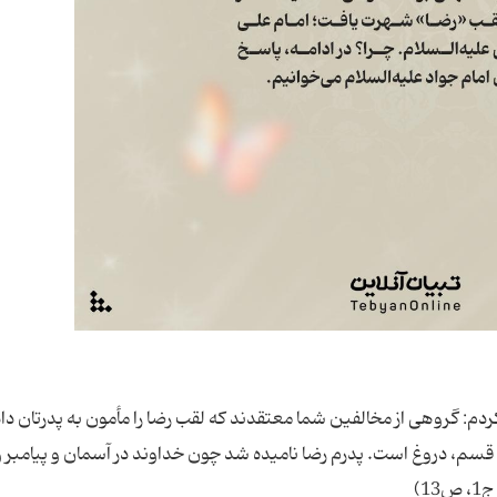
م: گروهی از مخالفین شما معتقدند که لقب رضا را مأمون به پدرتان دا
قسم، دروغ است. پدرم رضا نامیده شد چون خداوند در آسمان و پیامبر و
1)