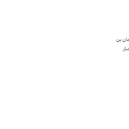
مان بن
بار