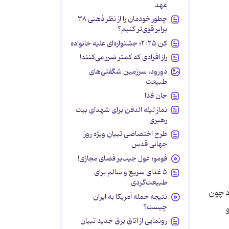
عهد
چطور خودمان را از نظر ذهنی ۳۸
برابر قوی‌تر کنیم؟
کن ۲۰۲۵؛ جشنواره‌ای علیه خانواده
راز افرادی که کمتر ضرر می‌کنند!
دورود، سرزمین شگفتی‌های
طبیعت
جان فدا
نماز لیله الدفن برای شهدای بیت
رهبری
طرح اختصاصی تبیان ویژه روز
جهانی قدس
فومو؛ غول جیب‌بر فضای مجازی!
۵ غذای سریع و سالم برای
طبیعت‌گردی
د چون
نتیجه حمله آمریکا به ایران
چیست؟
رونمایی از اتاق برق جدید تبیان