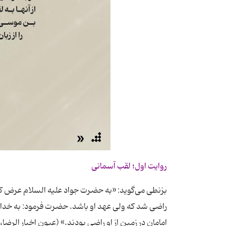
روایت اول؛ لقب آسمانی
بزنطی می‌گوید: «به حضرت جواد علیه السلام عرض کرد
راضی شد که ولی عهد او باشد. حضرت فرمود: به خدا 
امامان در زمین از او راضی بودند.» (عیون اخبار الرضا، ج1، ص3