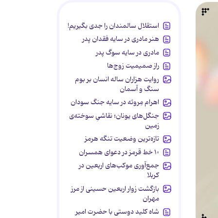
استقلال سالمندان را جدی بگیریم!
هنر مادری در سایه‌ فقدان پدر
مادری در سایه سوگ پدر
راز صمیمیت زوج‌ها
روایت هزاران ساله انسان بر بوم
سنگ و آسمان
اهرام مِروئه در سایه جنگ سودان
جنگل‌های یونان؛ نقاشیِ سوخته‌ی
زمین
تازه‌ترین وضعیت تنگه هرمز
۱۰ خط قرمز در دعوای همسران
جمع‌آوری موکب‌های اربعین در
کربلا
بازگشت زوار اربعین حسینی از مرز
مهران
شاه کلید دوستی با حضرت امیر