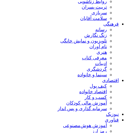
روابط زناشویی
تربیت پسران
سربازی
سلامت آقایان
فرهنگی
رسانه
زنگ نگارش
تلویزیون و نمایش خانگی
نام آوران
هنری
معرفی کتاب
ادبیات
گردشگری
سینما و خانواده
اقتصادی
کیف پول
اقتصاد خانواده
کسب و کار
آموزش مالی کودکان
سرمایه گذاری و پس انداز
نیوزیک
فناوری
آموزش هوش‌مصنوعی
رمز ارز