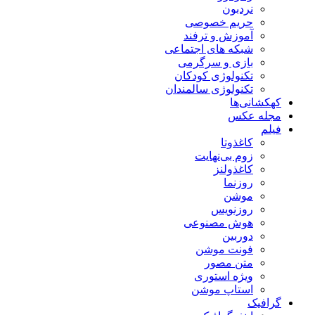
نردبون
حریم خصوصی
آموزش و ترفند
شبکه های اجتماعی
بازی و سرگرمی
تکنولوژی کودکان
تکنولوژی سالمندان
کهکشانی‌ها
مجله عکس
فیلم
کاغذوتا
زوم بی‌نهایت
کاغذولنز
روزنما
موشن
روزنویس
هوش مصنوعی
دوربین
فونت موشن
متن مصور
ویژه استوری
استاپ موشن
گرافیک