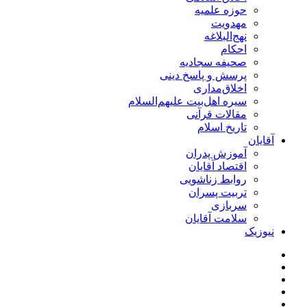
حوزه علمیه
مهدویت
نهج‌البلاغه
احکام
صحیفه سجادیه
پرسش و پاسخ دینی
اخلاق‌مداری
سیره اهل‌بیت علیهم‌السلام
مقالات قرآنی
تاریخ اسلام
آقایان
آموزش پدران
اقتصاد آقایان
روابط زناشویی
تربیت پسران
سربازی
سلامت آقایان
نیوزیک