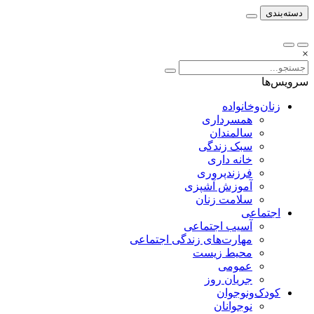
دسته‌بندی
×
سرویس‌ها
زنان‌وخانواده
همسرداری
سالمندان
سبک زندگی
خانه داری
فرزندپروری
آموزش آشپزی
سلامت زنان
اجتماعی
آسیب اجتماعی
مهارت‌های زندگی اجتماعی
محیط زیست
عمومی
جریان روز
کودک‌ونوجوان
نوجوانان