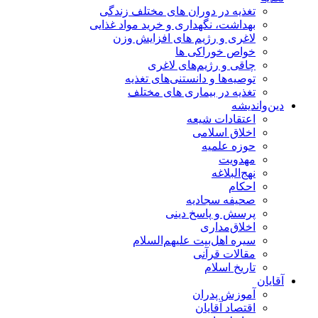
تغذیه در دوران های مختلف زندگی
بهداشت، نگهداری و خرید مواد غذایی
لاغری و رژیم های افزایش وزن
خواص خوراكی ها
چاقی و رژیم‌های لاغری
توصیه‌ها و دانستنی‌های تغذیه
تغذیه در بیماری های مختلف
دین‌واندیشه
اعتقادات شیعه
اخلاق اسلامی
حوزه علمیه
مهدویت
نهج‌البلاغه
احکام
صحیفه سجادیه
پرسش و پاسخ دینی
اخلاق‌مداری
سیره اهل‌بیت علیهم‌السلام
مقالات قرآنی
تاریخ اسلام
آقایان
آموزش پدران
اقتصاد آقایان