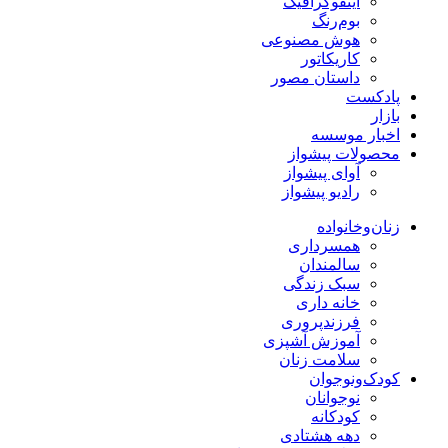
اینفوگرافیک
بوم‌رنگ
هوش مصنوعی
کاریکاتور
داستان مصور
پادکست
بازار
اخبار موسسه
محصولات پیشواز
آوای پیشواز
رادیو پیشواز
زنان‌وخانواده
همسرداری
سالمندان
سبک زندگی
خانه داری
فرزندپروری
آموزش آشپزی
سلامت زنان
کودک‌ونوجوان
نوجوانان
کودکانه
دهه هشتادی