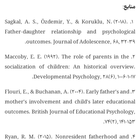
منابع
:
۱. Sagkal, A. S., Özdemir, Y., & Koruklu, N. (۲۰۱۸).
Father–daughter relationship and psychological
outcomes. Journal of Adolescence, ۶۸, ۳۲–۳۹.
۲. Maccoby, E. E. (۱۹۹۲). The role of parents in the
socialization of children: An historical overview.
Developmental Psychology, ۲۸(۶), ۱۰۰۶–۱۰۱۷.
۳. Flouri, E., & Buchanan, A. (۲۰۰۴). Early father's and
mother's involvement and child's later educational
outcomes. British Journal of Educational Psychology,
۷۴(۲), ۱۴۱–۱۵۳.
۴. Ryan, R. M. (۲۰۱۵). Nonresident fatherhood and