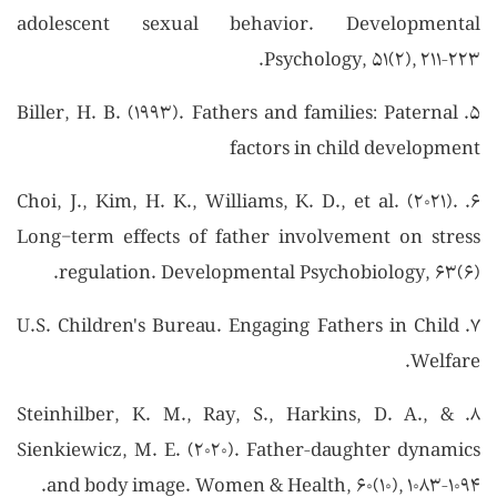
adolescent sexual behavior. Developmental
Psychology, ۵۱(۲), ۲۱۱–۲۲۳.
۵. Biller, H. B. (۱۹۹۳). Fathers and families: Paternal
factors in child development
۶. Choi, J., Kim, H. K., Williams, K. D., et al. (۲۰۲۱).
Long-term effects of father involvement on stress
regulation. Developmental Psychobiology, ۶۳(۶).
۷. U.S. Children's Bureau. Engaging Fathers in Child
Welfare.
۸. Steinhilber, K. M., Ray, S., Harkins, D. A., &
Sienkiewicz, M. E. (۲۰۲۰). Father–daughter dynamics
and body image. Women & Health, ۶۰(۱۰), ۱۰۸۳–۱۰۹۴.