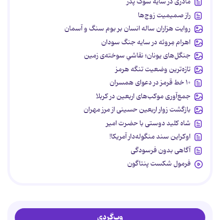
مادری در سایه سوگ پدر
راز صمیمیت زوج‌ها
روایت هزاران ساله انسان بر بوم سنگ و آسمان
اهرام مِروئه در سایه جنگ سودان
جنگل‌های یونان؛ نقاشیِ سوخته‌ی زمین
تازه‌ترین وضعیت تنگه هرمز
۱۰ خط قرمز در دعوای همسران
جمع‌آوری موکب‌های اربعین در کربلا
بازگشت زوار اربعین حسینی از مرز مهران
شاه کلید دوستی با حضرت امیر
اوکراین سند منگوله‌دار آمریکا!
آگاهی بدون فرسودگی
فرمول شکست پنتاگون
وب‌گردی