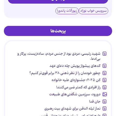
سرویس خواب نوزاد
زیورآلات پاندورا
پربحث‌ها
شهید رئیسی، مردی بود از جنس مردم، ساده‌زیست، پرکار و
بی‌ادعا.
کدهای پیشواز پویش چله دعای عهد
چطور خودمان را از نظر ذهنی ۳۸ برابر قوی‌تر کنیم؟
کن ۲۰۲۵؛ جشنواره‌ای علیه خانواده
راز افرادی که کمتر ضرر می‌کنند!
دورود، سرزمین شگفتی‌های طبیعت
جان فدا
نماز لیله الدفن برای شهدای بیت رهبری
طرح اختصاصی تبیان ویژه روز جهانی قدس