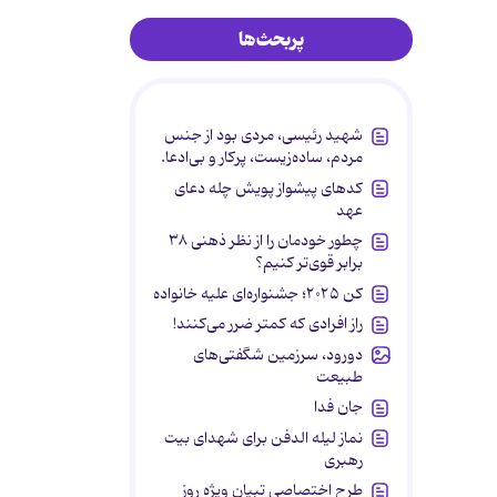
پربحث‌ها
شهید رئیسی، مردی بود از جنس
مردم، ساده‌زیست، پرکار و بی‌ادعا.
کدهای پیشواز پویش چله دعای
عهد
چطور خودمان را از نظر ذهنی ۳۸
برابر قوی‌تر کنیم؟
کن ۲۰۲۵؛ جشنواره‌ای علیه خانواده
راز افرادی که کمتر ضرر می‌کنند!
دورود، سرزمین شگفتی‌های
طبیعت
جان فدا
نماز لیله الدفن برای شهدای بیت
رهبری
طرح اختصاصی تبیان ویژه روز