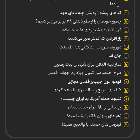
بی‌ادعا.
کدهای پیشواز پویش چله دعای عهد
چطور خودمان را از نظر ذهنی ۳۸ برابر قوی‌تر کنیم؟
کن ۲۰۲۵؛ جشنواره‌ای علیه خانواده
راز افرادی که کمتر ضرر می‌کنند!
دورود، سرزمین شگفتی‌های طبیعت
جان فدا
نماز لیله الدفن برای شهدای بیت رهبری
طرح اختصاصی تبیان ویژه روز جهانی قدس
فومو؛ غول جیب‌بر فضای مجازی!
۵ غذای سریع و سالم برای طبیعت‌گردی
نتیجه حمله آمریکا به ایران چیست؟
رونمایی از اتاق برق جدید تبیان
زهرهای پنهان خانه را بشناسید!
قهرمان‌های خسته یا والدین مفید!