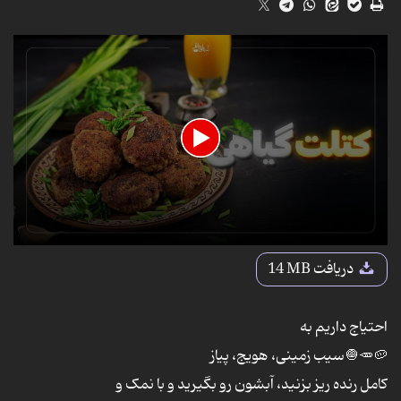
0
seconds
دریافت
14 MB
of
45
seconds
احتیاج داریم به
🥔🥕🧅سیب زمینی، هویج، پیاز
کامل رنده ریز بزنید، آبشون رو بگیرید و با نمک و